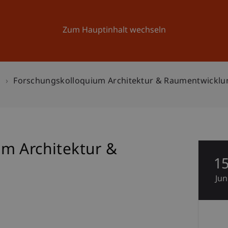
Forschung
Universität
Aktuelles
Zum Hauptinhalt wechseln
n
Forschungskolloquium Architektur & Raumentwicklu
m Architektur &
1
Jun