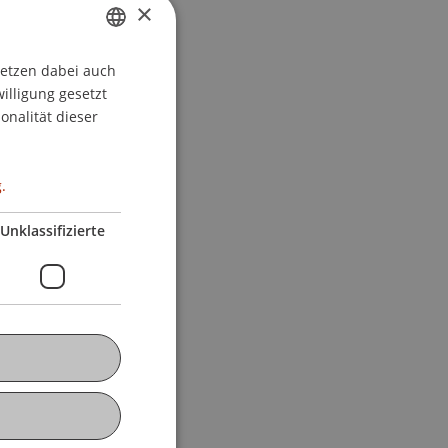
×
setzen dabei auch
GERMAN
willigung gesetzt
ENGLISH
onalität dieser
.
Unklassifizierte