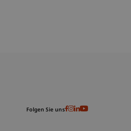
bdomain-Verzeichnis
Folgen Sie uns