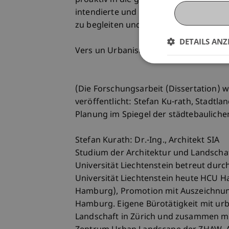
proaktiv in die gesellschaftlichen Au
intendierte und nicht-intendierte räum
zu begleiten und mitzubestimmen weis
DETAILS ANZ
Vers un Urbanisme Culturel - Vers un 
(Die Forschungsarbeit (Dissertation) 
veröffentlicht: Stefan Ku-rath, Stadt
Planung im Spiegel der städtebaulichen 
Stefan Kurath: Dr.-Ing., Architekt SIA
Studium der Architektur und Landschaft
Universität Liechtenstein betreut durch
Universität Liechtenstein heute HCU 
Hamburg), Promotion mit Auszeichnun
Hamburg. Eigene Bürotätigkeit mit urb
Landschaft in Zürich und zusammen mi