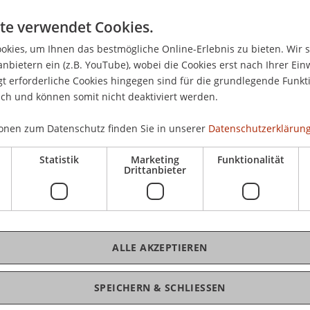
r die empirische Auseinandersetzung mit den
te verwendet Cookies.
llschaftlicher Aushandlungsprozesse sowie die
kies, um Ihnen das bestmögliche Online-Erlebnis zu bieten. Wir 
 dieser Aushandlungsprozesse werden in der
anbietern ein (z.B. YouTube), wobei die Cookies erst nach Ihrer Ein
nftsfähigen Planung entfaltet. Mit der Erkenntnis
 erforderliche Cookies hingegen sind für die grundlegende Funkti
 nicht kann -, werden in einem weiteren Hauptteil
ich und können somit nicht deaktiviert werden.
nsätze im Rahmen einer Testplanung in das
uf deren Qualifizierungspotenzial,
onen zum Datenschutz finden Sie in unserer
Datenschutzerklärung
n getestet und bewertet.
Statistik
Marketing
Funktionalität
Drittanbieter
t der Schluss, dass sich zukunftsfähige
 den Unbestimmtheiten, Dynamiken und
cher Aushandlungsprozesse anzunehmen haben
er planerischen und entwerferischen
sse bewusst werden müssen. Konkret sollen das
ALLE AKZEPTIEREN
werfen als Handlungstheorien eines
relationales Entwerfen erweitert werden, das
SPEICHERN & SCHLIESSEN
ckübersetzung disziplinäre Ziele und Inhalte