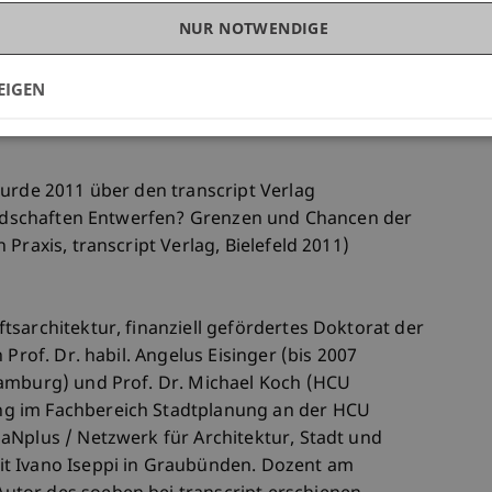
shandlungspro-zesse zu übersetzen und dadurch
liche Transformationen in Realzeit entwerferisch
NUR NOTWENDIGE
s.
EIGEN
Urbanisme Relationel.
wurde 2011 über den transcript Verlag
landschaften Entwerfen? Grenzen und Chancen der
Praxis, transcript Verlag, Bielefeld 2011)
sarchitektur, finanziell gefördertes Doktorat der
 Prof. Dr. habil. Angelus Eisinger (bis 2007
Hamburg) und Prof. Dr. Michael Koch (HCU
g im Fachbereich Stadtplanung an der HCU
aNplus / Netzwerk für Architektur, Stadt und
t Ivano Iseppi in Graubünden. Dozent am