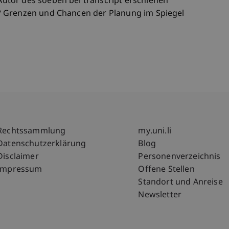
tor des soeben bei transcript erschienen
? Grenzen und Chancen der Planung im Spiegel
Fußzeile Rechtliche Hinweise
Fußzeile Su
Rechtssammlung
my.uni.li
Datenschutzerklärung
Blog
Disclaimer
Personenverzeichnis
Impressum
Offene Stellen
Standort und Anreise
Newsletter