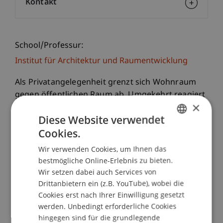
Kontakt
School/Professur:
Institut für Architektur und Raumentwicklung
Als Privatangelegenheit grenzt sich Wohnraum
gegen öffentlichen Raum ab. Umgekehrt reagiert
×
die Umwelt irritiert, sobald Privates nach außen
Diese Website verwendet
gekehrt wird, ins Öffentliche hinein diffundiert.
Cookies.
Aber gibt es nicht auch Wohnwert, der in den
GERMAN
Räumen zwischen beiden Sphären liegt? Oder
Wir verwenden Cookies, um Ihnen das
ENGLISH
liegen könnte? Vielleicht sogar an zentralen
bestmögliche Online-Erlebnis zu bieten.
Punkten der Stadt.
Wir setzen dabei auch Services von
Drittanbietern ein (z.B. YouTube), wobei die
Zwei Semesterprojekte von
Cookies erst nach Ihrer Einwilligung gesetzt
werden. Unbedingt erforderliche Cookies
ArchitekturstudentInnen
hingegen sind für die grundlegende
der Universität Liechtenstein beziehen dazu