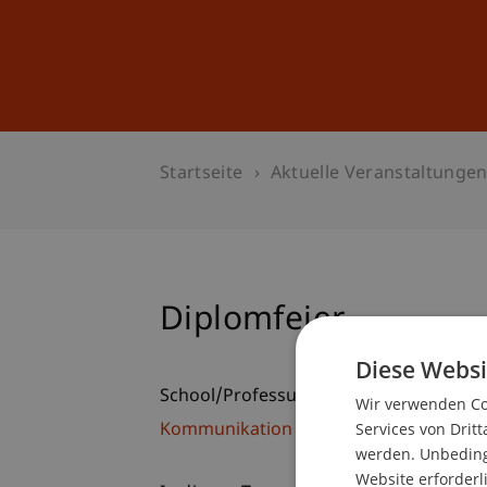
Studium
Weiterbildung
Startseite
Aktuelle Veranstaltunge
Diplomfeier
Diese Websi
School/Professur:
Wir verwenden Coo
Services von Dritt
Kommunikation und Marketing
werden. Unbedingt
Website erforderl