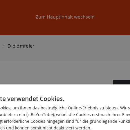
Forschung
Universität
Aktuelles
Zum Hauptinhalt wechseln
n
Diplomfeier
2
te verwendet Cookies.
Ma
kies, um Ihnen das bestmögliche Online-Erlebnis zu bieten. Wir 
anbietern ein (z.B. YouTube), wobei die Cookies erst nach Ihrer Ein
 erforderliche Cookies hingegen sind für die grundlegende Funkti
ich und können somit nicht deaktiviert werden.