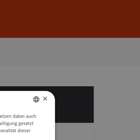
Anmelden
DE
EN
×
5
i
setzen dabei auch
GERMAN
willigung gesetzt
ENGLISH
onalität dieser
Zeit und Ort