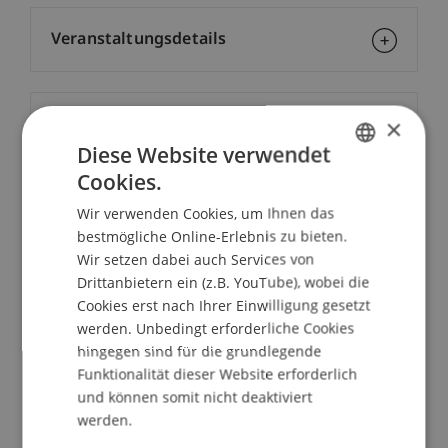
Veranstaltungsdetails
×
Kontakt
Diese Website verwendet
Cookies.
GERMAN
Downloads/Links
Wir verwenden Cookies, um Ihnen das
ENGLISH
bestmögliche Online-Erlebnis zu bieten.
Wir setzen dabei auch Services von
Drittanbietern ein (z.B. YouTube), wobei die
Dozierende/Dozierender:
Cookies erst nach Ihrer Einwilligung gesetzt
Hon.-Prof. Dr. Dietmar
werden. Unbedingt erforderliche Cookies
Czernich
LL.M.
hingegen sind für die grundlegende
School/Professur:
Funktionalität dieser Website erforderlich
und können somit nicht deaktiviert
Institut für Finanzdienstleistungen
werden.
Am 05.10.2011 ist das New Yorker