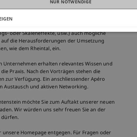
NUR NOTWENDIGE
glichkeit beschreibt die Strategie eines
ten einen Wettbewerbsvorteil zu erlangen.
EIGEN
n neben den Konzepten der Kostenführerschaft
ngs- oder Skaleneffekte, usw.) auch mögliche
r auf die Herausforderungen der Umsetzung
n, wie dem Rheintal, ein.
n Unternehmen erhalten relevantes Wissen und
ie Praxis. Nach den Vorträgen stehen die
en zur Verfügung. Ein anschliessender Apéro
en Austausch und aktiven Networking.
htenstein möchte Sie zum Auftakt unserer neuen
laden. Wir würden uns sehr freuen Sie an der
 dürfen.
r unsere Homepage entgegen. Für Fragen oder