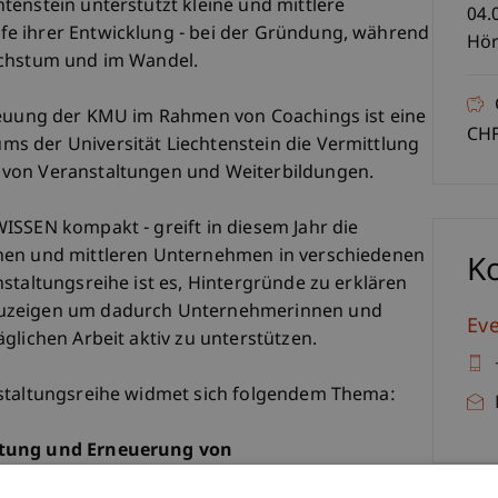
tenstein unterstützt kleine und mittlere
04.
e ihrer Entwicklung - bei der Gründung, während
Hör
achstum und im Wandel.
treuung der KMU im Rahmen von Coachings ist eine
CHF
s der Universität Liechtenstein die Vermittlung
 von Veranstaltungen und Weiterbildungen.
ISSEN kompakt - greift in diesem Jahr die
nen und mittleren Unternehmen in verschiedenen
K
staltungsreihe ist es, Hintergründe zu erklären
zuzeigen um dadurch Unternehmerinnen und
Ev
glichen Arbeit aktiv zu unterstützen.
nstaltungsreihe widmet sich folgendem Thema:
ltung und Erneuerung von
 und internationalen Umfeld"