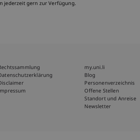
n jederzeit gern zur Verfügung.
Fußzeile Rechtliche Hinweise
Fußzeile Su
Rechtssammlung
my.uni.li
Datenschutzerklärung
Blog
Disclaimer
Personenverzeichnis
Impressum
Offene Stellen
Standort und Anreise
Newsletter