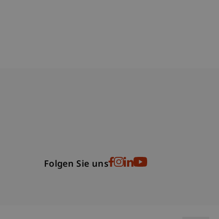
bdomain-Verzeichnis
Folgen Sie uns