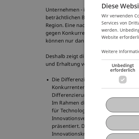
Diese Websi
Unternehmen - insbesondere kleine un
Wir verwenden Coo
beträchtlichen Beitrag zu Wachstum un
Services von Dritt
Region. Eine nachhaltige Wettbewerbsf
werden. Unbedingt
gegen Konkurrenten aus dem In- und
Website erforderl
können nur dann Wettbewerbsvorteile er
Weitere Informati
Deshalb zeigt die Veranstaltung grund
und Erhaltung von Wettbewerbsvorteil
Unbedingt
erforderlich
Die Differenzierungsstrategie zielt
Konkurrenten eindeutig zu untersc
Differenzierung (z.B. Qualität, Inno
Im Rahmen dieser Strategie werden 
für Technologie und Entrepreneursh
Innovationsverhalten der KMU in Li
präsentiert. Die Ergebnisse zeigen f
Innovationskraft, und folglich ihre