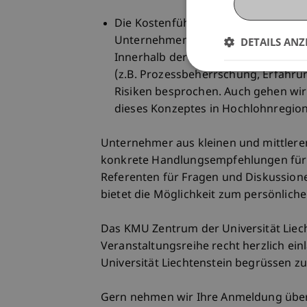
Die Kostenführerschaft als zweite Mö
Unternehmens, durch geringere Kos
DETAILS ANZ
Innerhalb der Veranstaltung werde
(z.B. Prozessbeherrschung, Erfahru
Risiken besprochen. Auch gehen wi
dieses Konzeptes in Hochlohnregione
Unternehmer aus kleinen und mittlere
konkrete Handlungsempfehlungen für d
Referenten für Fragen und Diskussion
bietet die Möglichkeit zum persönlich
Das KMU Zentrum der Universität Liec
Veranstaltungsreihe recht herzlich ein
Universität Liechtenstein begrüssen zu
Gern nehmen wir Ihre Anmeldung übe