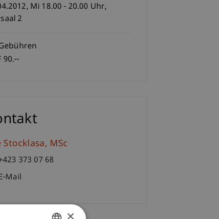
04.2012, Mi 18.00 - 20.00 Uhr,
saal 2
Gebühren
 90.--
ontakt
e
Stocklasa
MSc
+423 373 07 68
E-Mail
×