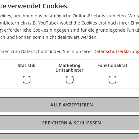
te verwendet Cookies.
d mittlere Unternehmen (KMU) - leisten einen
kies, um Ihnen das bestmögliche Online-Erlebnis zu bieten. Wir 
d Beschäftigung in Liechtenstein und in der
anbietern ein (z.B. YouTube), wobei die Cookies erst nach Ihrer Ein
ähigkeit ist von zentraler Bedeutung, um sich
 erforderliche Cookies hingegen sind für die grundlegende Funkti
 Ausland behaupten zu können. Unternehmen
ich und können somit nicht deaktiviert werden.
zielen, wenn sie Ihre Strategie klar festlegen.
onen zum Datenschutz finden Sie in unserer
Datenschutzerklärung
legend verschiedene Strategien zur Schaffung
en für KMU auf:
Statistik
Marketing
Funktionalität
Drittanbieter
 darauf ab, sich aus Sicht des Kunden von anderen
heiden. Es werden neben den Möglichkeiten der
vationen, Preis) auch mögliche Risiken besprochen.
auch die Ergebnisse einer Studie des Lehrstuhls
ALLE AKZEPTIEREN
ip der Universität Liechtenstein zum
echtenstein, der Ostschweiz und Vorarlberg
SPEICHERN & SCHLIESSEN
ür alle KMU relevante Wege auf, wie ihre
 Wettbewerbsfähigkeit, gestärkt werden kann.