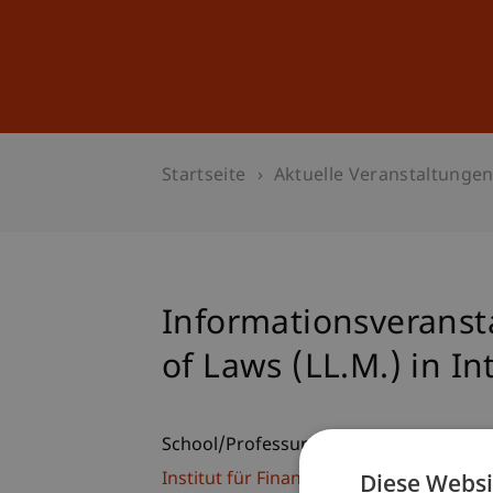
Studium
Weiterbildung
Startseite
Aktuelle Veranstaltunge
Informationsveranst
of Laws (LL.M.) in In
School/Professur:
Diese Websi
Institut für Finanzdienstleistungen