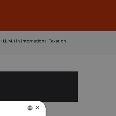
Anmelden
DE
EN
(LL.M.) in International Taxation
8
r
×
Zeit und Ort