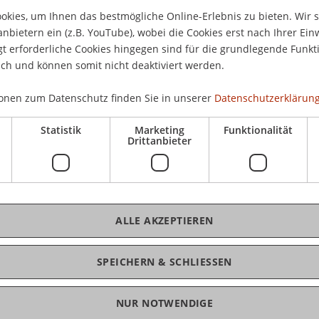
28.
kies, um Ihnen das bestmögliche Online-Erlebnis zu bieten. Wir 
Bot
ts zum zweiten Mal stattfindender
anbietern ein (z.B. YouTube), wobei die Cookies erst nach Ihrer Ein
Lie
 erforderliche Cookies hingegen sind für die grundlegende Funkti
 Laws (LL.M.) in International Taxation.
Ber
ich und können somit nicht deaktiviert werden.
t, an unserer Informationsveranstaltung Näheres
onen zum Datenschutz finden Sie in unserer
Datenschutzerklärung
 und die Studienzeiten zu erfahren.
Statistik
Marketing
Funktionalität
Drittanbieter
K
ALLE AKZEPTIEREN
Dip
LL.
SPEICHERN & SCHLIESSEN
NUR NOTWENDIGE