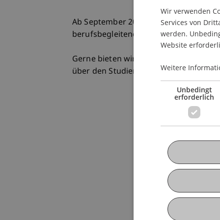
Wir verwenden Coo
Ab September 2012 startet unser berei
Services von Dritt
werden. Unbedingt
berufsbegleitender Executive Master of
Website erforderl
Gerne bieten wir Ihnen die Möglichkei
Weitere Informati
über den Studienplan, das Lehrkonzept
Unbedingt
erforderlich