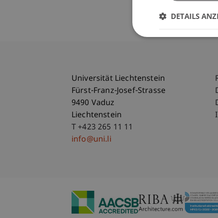
DETAILS ANZ
Universität Liechtenstein
Fürst-Franz-Josef-Strasse
9490 Vaduz
Liechtenstein
T +423 265 11 11
info@uni.li