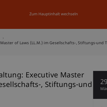
Forschung
Universität
Aktuelles
Zum Hauptinhalt wechseln
n
Master of Laws (LL.M.) im Gesellschafts-, Stiftungs-und 
altung: Executive Master
2
sellschafts-, Stiftungs-und
Mä