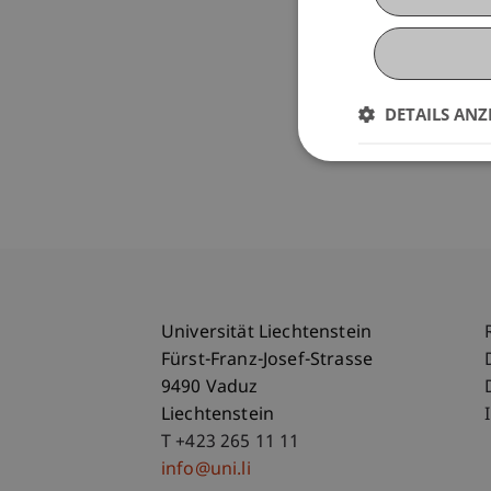
DETAILS ANZ
Universität Liechtenstein
Fürst-Franz-Josef-Strasse
9490 Vaduz
Liechtenstein
T +423 265 11 11
info@uni.li