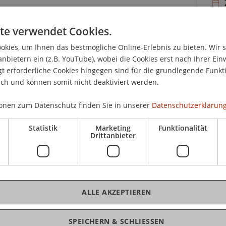
29.
te verwendet Cookies.
Uni
109
kies, um Ihnen das bestmögliche Online-Erlebnis zu bieten. Wir 
ts zum dritten Mal stattfindender
anbietern ein (z.B. YouTube), wobei die Cookies erst nach Ihrer Ein
 Laws (LL.M.) im Gesellschafts-, Stiftungs- und
 erforderliche Cookies hingegen sind für die grundlegende Funkti
ich und können somit nicht deaktiviert werden.
t, an unserer Informationsveranstaltung Näheres
onen zum Datenschutz finden Sie in unserer
Datenschutzerklärung
 und die Studienzeiten zu erfahren.
Statistik
Marketing
Funktionalität
K
Drittanbieter
Uni
Sc
ALLE AKZEPTIEREN
SPEICHERN & SCHLIESSEN