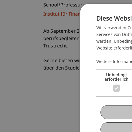
School/Professur:
Institut für Finanzdienstleistungen
Diese Websi
Wir verwenden Coo
Ab September 2012 startet unser berei
Services von Dritt
berufsbegleitender Executive Master of
werden. Unbedingt
Trustrecht.
Website erforderl
Gerne bieten wir Ihnen die Möglichkei
Weitere Informati
über den Studienplan, das Lehrkonzept
Unbedingt
erforderlich