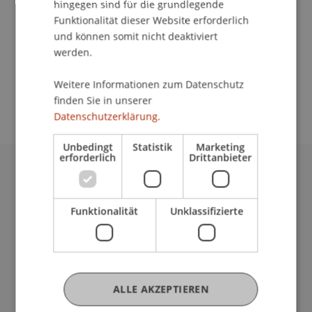
hingegen sind für die grundlegende
Dozierende/Dozierender:
Funktionalität dieser Website erforderlich
Prof. Dr. Carsten-Henning Schlag
und können somit nicht deaktiviert
werden.
School/Professur:
An-Institut Konjunkturforschungsstelle
Weitere Informationen zum Datenschutz
Liechtenstein (KOFL)
finden Sie in unserer
Datenschutzerklärung.
Unbedingt
Statistik
Marketing
erforderlich
Drittanbieter
Universität Liechtenstein
Fürst-Franz-Josef-Strasse
Funktionalität
Unklassifizierte
9490 Vaduz
Liechtenstein
T +423 265 11 11
info@uni.li
Fußzeile Rechtliche Hinweise
Rechtssammlung
ALLE AKZEPTIEREN
Datenschutzerklärung