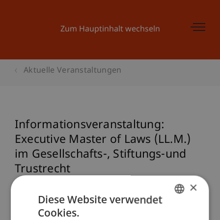
Zum Hauptinhalt wechseln
Aktuelle Veranstaltungen
Informationsveranstaltung:
Executive Master of Laws (LL.M.)
im Gesellschafts-, Stiftungs-und
Trustrecht
×
Diese Website verwendet
Veranstaltungsdetails
Cookies.
GERMAN