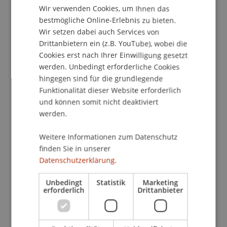
Wir verwenden Cookies, um Ihnen das
ENGLISH
bestmögliche Online-Erlebnis zu bieten.
Wir setzen dabei auch Services von
Kontakt
Drittanbietern ein (z.B. YouTube), wobei die
Cookies erst nach Ihrer Einwilligung gesetzt
werden. Unbedingt erforderliche Cookies
School/Professur:
hingegen sind für die grundlegende
Funktionalität dieser Website erforderlich
Institut für Finanzdienstleistungen
und können somit nicht deaktiviert
werden.
Ab September 2012 startet unser bereits zum
dritten Mal stattfindender berufsbegleitender
Weitere Informationen zum Datenschutz
Executive Master of Laws (LL.M.) im
finden Sie in unserer
Gesellschafts-, Stiftungs- und Trustrecht.
Datenschutzerklärung.
Gerne bieten wir Ihnen die Möglichkeit, an
Unbedingt
Statistik
Marketing
erforderlich
Drittanbieter
unserer Informationsveranstaltung Näheres über
den Studienplan, das Lehrkonzept und die
Studienzeiten zu erfahren.