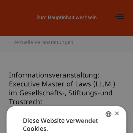
Zum Hauptinhalt wechseln
Aktuelle Veranstaltungen
Informationsveranstaltung:
Executive Master of Laws (LL.M.)
im Gesellschafts-, Stiftungs-und
Trustrecht
×
Diese Website verwendet
Veranstaltungsdetails
Cookies.
GERMAN