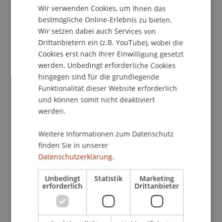
Wir verwenden Cookies, um Ihnen das
ENGLISH
bestmögliche Online-Erlebnis zu bieten.
Wir setzen dabei auch Services von
Kontakt
Drittanbietern ein (z.B. YouTube), wobei die
Cookies erst nach Ihrer Einwilligung gesetzt
werden. Unbedingt erforderliche Cookies
School/Professur:
hingegen sind für die grundlegende
Funktionalität dieser Website erforderlich
Institut für Finanzdienstleistungen
und können somit nicht deaktiviert
werden.
Ab September 2012 startet unser bereits zum
dritten Mal stattfindender berufsbegleitender
Weitere Informationen zum Datenschutz
Executive Master of Laws (LL.M.) im
finden Sie in unserer
Gesellschafts-, Stiftungs- und Trustrecht.
Datenschutzerklärung.
Gerne bieten wir Ihnen die Möglichkeit, an
Unbedingt
Statistik
Marketing
erforderlich
Drittanbieter
unserer Informationsveranstaltung Näheres über
den Studienplan, das Lehrkonzept und die
Studienzeiten zu erfahren.