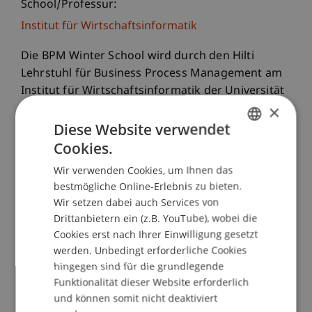
School/Professur:
Institut für Wirtschaftsinformatik
Die BPM Winter School wird durch den Hilti
Lehrstuhl für Business Process Management am
Institut für Wirtschaftsinformatik der Universität
×
Liechtenstein durchgeführt. In der Veranstaltung
erhalten Studierende fundierte Einblicke in den
Diese Website verwendet
aktuellen State-of-the-Art im Bereich BPM. Der
Cookies.
GERMAN
Unterricht wird von ausgewiesenen BPM
Wir verwenden Cookies, um Ihnen das
ENGLISH
Experten aus Wissenschaft und Praxis geleitet. In
bestmögliche Online-Erlebnis zu bieten.
Case Studies und Übungen werden erlernte
Wir setzen dabei auch Services von
Konzepte und Methoden praktisch angewendet.
Drittanbietern ein (z.B. YouTube), wobei die
Zusätzlich zur Präsenzzeit wird den Studierenden
Cookies erst nach Ihrer Einwilligung gesetzt
im Vorlauf der Veranstaltung einschlägige BPM
werden. Unbedingt erforderliche Cookies
Literatur zum Selbststudium bereitgestellt.
hingegen sind für die grundlegende
Funktionalität dieser Website erforderlich
und können somit nicht deaktiviert
Themen des Kurses: