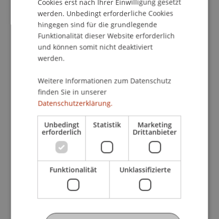
Cookies erst nach Ihrer Einwilligung gesetzt
SBS-Planungsgemeinschaft, München
werden. Unbedingt erforderliche Cookies
hingegen sind für die grundlegende
18.30h - 18.50h
Funktionalität dieser Website erforderlich
Nutzen für die Gemeinde: Standortvorteile
und können somit nicht deaktiviert
Das Bahnhofsquartier - Churs neue Visitenkarte
werden.
Gastprof. Conradin Clavuot, Universität
Liechtenstein
Weitere Informationen zum Datenschutz
finden Sie in unserer
Datenschutzerklärung.
18.50h - 19.10h
Nutzen für den Investor: Mehr Gewinn
Unbedingt
Statistik
Marketing
Nachhaltige Immobilienentwicklung - Beispiele
erforderlich
Drittanbieter
aus Liechtenstein
Jean-Claude Zurflüh, Joseph Wohlwend Treuhand
AG
Funktionalität
Unklassifizierte
19.10h - 19.25h
Expertenkommentare