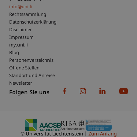
info@uni.li
Fußzeile Rechtliche Hinweise
Rechtssammlung
Datenschutzerklärung
Disclaimer
Impressum
Fußzeile Subdomain-Verzeichnis
my.uni.li
Blog
Personenverzeichnis
Offene Stellen
Standort und Anreise
Newsletter
Folgen Sie uns
© Universität Liechtenstein
Zum Anfang