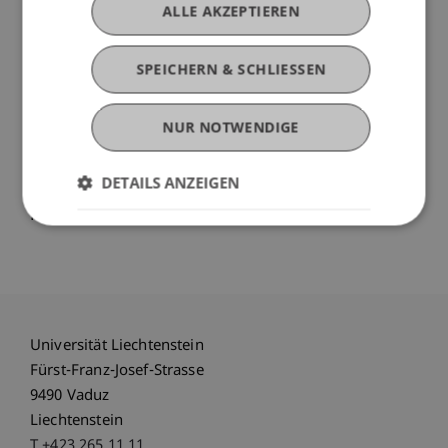
ALLE AKZEPTIEREN
19.25 - 20.10hh
Offene Diskussion mit dem Publikum
Moderation: Prof. Peter Droege
SPEICHERN & SCHLIESSEN
20.10h - 20.15h
NUR NOTWENDIGE
Fazit und Verabschiedung
Dr. Renate Müssner,
DETAILS ANZEIGEN
Regierungsrätin für Umwelt und
Raumentwicklung
Universität Liechtenstein
Fürst-Franz-Josef-Strasse
9490 Vaduz
Liechtenstein
T +423 265 11 11