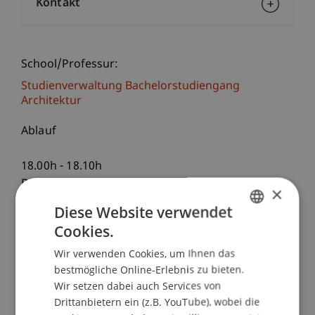
Kontakt
School/Professur:
Studienverwaltung Bachelorstudiengang
Architektur
Ablauf
18.00h - 18.10h
Begrüssung und Einführung
×
Prof. Peter Droege, Universität Liechtenstein
Diese Website verwendet
Cookies.
GERMAN
18.10h - 18.30h
Wir verwenden Cookies, um Ihnen das
Nutzen für die Bürger: Mehr Lebensqualität
ENGLISH
bestmögliche Online-Erlebnis zu bieten.
Erfolgreiche Ortsentwicklung in bayerischen
Wir setzen dabei auch Services von
Gemeinden
Drittanbietern ein (z.B. YouTube), wobei die
Sidonie Bilger-Wölpert