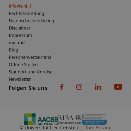
info@uni.li
Fußzeile Rechtliche Hinweise
Rechtssammlung
Datenschutzerklärung
Disclaimer
Impressum
Fußzeile Subdomain-Verzeichnis
my.uni.li
Blog
Personenverzeichnis
Offene Stellen
Standort und Anreise
Newsletter
Folgen Sie uns
© Universität Liechtenstein
Zum Anfang