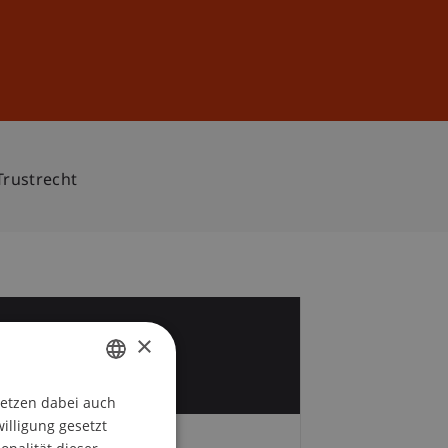
Anmelden
DE
EN
Trustrecht
3
×
z
setzen dabei auch
GERMAN
willigung gesetzt
ENGLISH