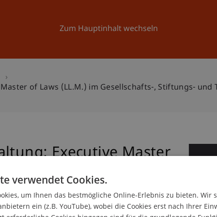
Forschung
Universität
Aktuelles
Zum Hauptinhalt wechseln
n
Master of Laws (LL.M.) im Gesellschafts-, Stiftungs- und 
altung: Executive Master
1
sellschafts-, Stiftungs-
te verwendet Cookies.
De
kies, um Ihnen das bestmögliche Online-Erlebnis zu bieten. Wir 
anbietern ein (z.B. YouTube), wobei die Cookies erst nach Ihrer Ein