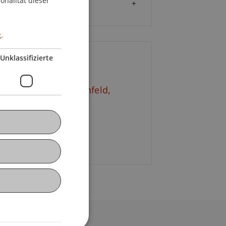
onalität dieser
Zielgruppe
.
Unklassifizierte
ontakt
. Johannes
von Schönfeld
M.
+41 76 2404016
E-Mail