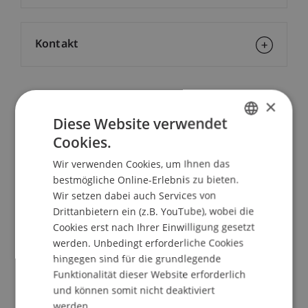
Kontakt
×
Dozierende:
Diese Website verwendet
Prof. Dr. iur. Dr. rer. pol. h.c. Carl Baudenbacher
Cookies.
Dr. iur. Klaus
Tschütscher
LL.M.
GERMAN
Wir verwenden Cookies, um Ihnen das
School/Professur:
ENGLISH
bestmögliche Online-Erlebnis zu bieten.
Institut für Finanzdienstleistungen
Wir setzen dabei auch Services von
Drittanbietern ein (z.B. YouTube), wobei die
Der EFTA-Gerichtshof wird am 1. Januar 2012 18
Cookies erst nach Ihrer Einwilligung gesetzt
Jahre alt. Beim Verfahren drängen sich bestimmte
werden. Unbedingt erforderliche Cookies
Verbesserungen auf. Zum einen wurden die
hingegen sind für die grundlegende
Verfahrensvorschriften im EU-Pfeiler mehrfach
Funktionalität dieser Website erforderlich
geändert. Zum anderen trägt das
und können somit nicht deaktiviert
Verfahrensrecht im EFTA-Pfeiler dem Grundsatz
werden.