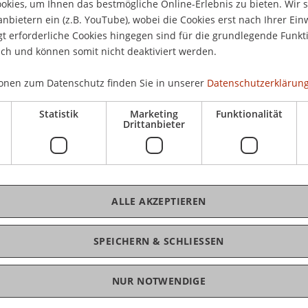
kies, um Ihnen das bestmögliche Online-Erlebnis zu bieten. Wir 
Die
anbietern ein (z.B. YouTube), wobei die Cookies erst nach Ihrer Ein
ist
in Urban Design from the Technical University of
 erforderliche Cookies hingegen sind für die grundlegende Funkti
t 8 Mr. Biewenga works as a project director on
ich und können somit nicht deaktiviert werden.
 serves as partner for West 8.
onen zum Datenschutz finden Sie in unserer
Datenschutzerklärung
sign teams and worked on large scale urban
K
Statistik
Marketing
Funktionalität
aterfronts such as the design of Watercity
Drittanbieter
ands, and Söndre Frihavn, Copenhagen, DK. In
Bms
cific engineering experience to West 8.
Fai
s at schools and universities such as the
ALLE AKZEPTIEREN
nd Urban Planning Rotterdam and Amsterdam the
 and the Royal Academy of Fine Arts, Copenhagen.
ga has recently given lectures at the Tokyo
SPEICHERN & SCHLIESSEN
ty and Oxford, UK.
NUR NOTWENDIGE