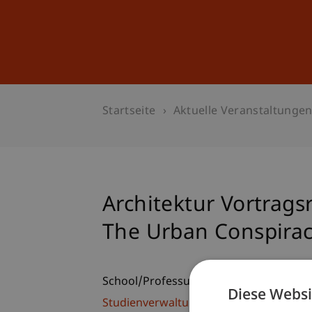
Studium
Weiterbildung
Startseite
Aktuelle Veranstaltunge
Architektur Vortrags
The Urban Conspira
School/Professur:
Diese Websi
Studienverwaltung Bachelorstudiengan