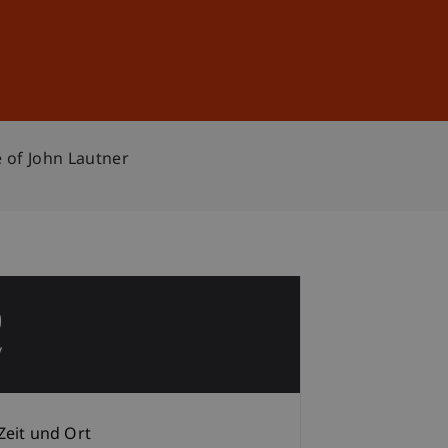
Anmelden
DE
EN
e of John Lautner
0
v
Zeit und Ort