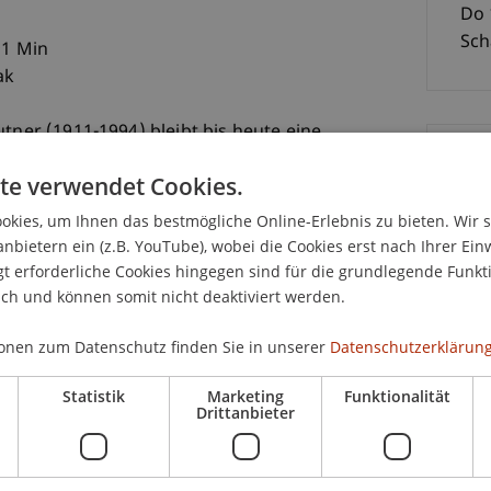
Do 
Sch
91 Min
ak
utner (1911-1994) bleibt bis heute eine
ne, obwohl sein Werk auch im Kino schon
K
te verwendet Cookies.
 extravagantes Elrod House in Palm Springs im
OREVER (1971), sein Sheats-Goldstein-Residence
kies, um Ihnen das bestmögliche Online-Erlebnis zu bieten. Wir 
Bms
ll seine gläserne Schaffer Residence in Tom Fords
anbietern ein (z.B. YouTube), wobei die Cookies erst nach Ihrer Ein
Fai
 erforderliche Cookies hingegen sind für die grundlegende Funkti
ich und können somit nicht deaktiviert werden.
igor zeichnet ein ausführliches und
onen zum Datenschutz finden Sie in unserer
Datenschutzerklärung
rs, der anders als viele Zeitgenossen bei seinen
e Moderne nie als fertiges Rezept angewandt hat,
Statistik
Marketing
Funktionalität
Glas- und Neon-Architektur dennoch - im Bereich
Drittanbieter
 - stilprägend für eine ganze Ära wurde.
Grigor grossartig in Szene gesetzten