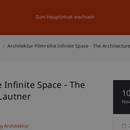
Forschung
Universität
Aktuelles
Zum Hauptinhalt wechseln
n
Architektur-Filmreihe Infinite Space - The Architectur
 Infinite Space - The
1
 Lautner
No
g Architektur