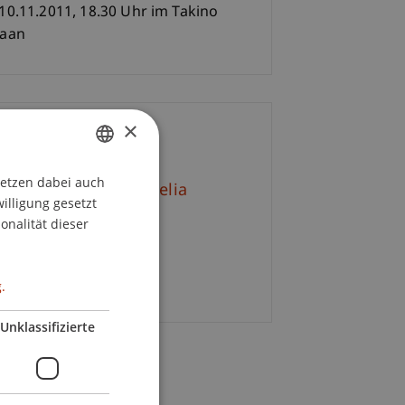
10.11.2011, 18.30 Uhr im Takino
aan
×
ontakt
setzen dabei auch
GERMAN
tr. Mag. arch. Cornelia
willigung gesetzt
sst-Mätzler
ENGLISH
onalität dieser
+423 265 11 29
E-Mail
.
Unklassifizierte