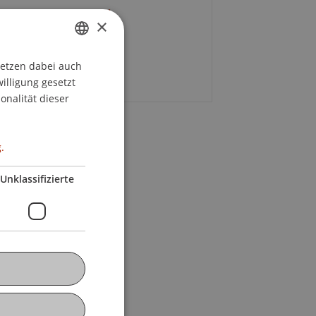
in-Theresia Federl
×
+43 676 421 77 88
E-Mail
setzen dabei auch
GERMAN
willigung gesetzt
ENGLISH
onalität dieser
.
Unklassifizierte