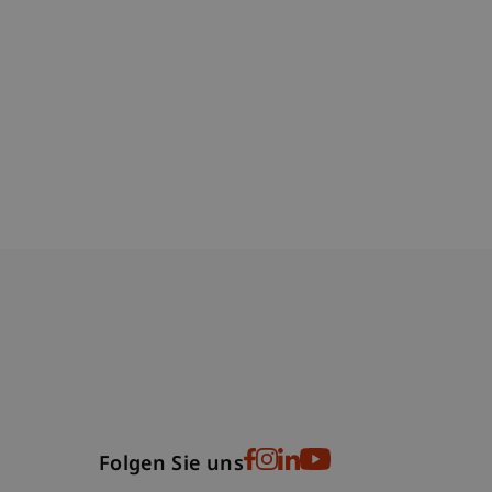
bdomain-Verzeichnis
Folgen Sie uns