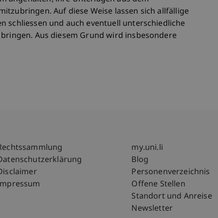
tzubringen. Auf diese Weise lassen sich allfällige
n schliessen und auch eventuell unterschiedliche
g bringen. Aus diesem Grund wird insbesondere
Fußzeile Rechtliche Hinweise
Fußzeile Su
Rechtssammlung
my.uni.li
Datenschutzerklärung
Blog
Disclaimer
Personenverzeichnis
Impressum
Offene Stellen
Standort und Anreise
Newsletter