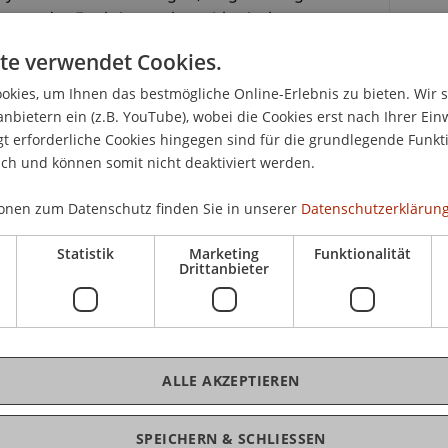
zept der Funktionen, logarithmische
Kar
te verwendet Cookies.
kies, um Ihnen das bestmögliche Online-Erlebnis zu bieten. Wir 
rationen, Linearkombinationen und Zerlegungen,
anbietern ein (z.B. YouTube), wobei die Cookies erst nach Ihrer Ein
und Ebenen, Betrag/Norm, Skalarprodukt, Winkel
 erforderliche Cookies hingegen sind für die grundlegende Funkti
oordinatengleichungen von Ebenen,
ich und können somit nicht deaktiviert werden.
sionale Räume.
onen zum Datenschutz finden Sie in unserer
Datenschutzerklärung
rpretationen der Ableitungen, Ableitungsregeln,
n, Herleitung ökonomischer Gesetze.
Statistik
Marketing
Funktionalität
Drittanbieter
terpretationen bestimmter und unbestimmter
ntial- und Integralrechnung,
ALLE AKZEPTIEREN
reits in ihrer Schulkarriere behandelt und geübt
SPEICHERN & SCHLIESSEN
n typischen Beispielen gemäss dem