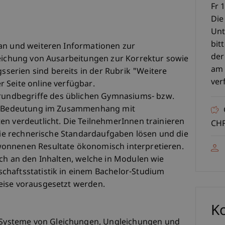
Fr 
Die
Unt
bit
lan und weiteren Informationen zur
der
reichung von Ausarbeitungen zur Korrektur sowie
am 
erien sind bereits in der Rubrik "Weitere
ver
 Seite online verfügbar.
ndbegriffe des üblichen Gymnasiums- bzw.
ren Bedeutung im Zusammenhang mit
en verdeutlicht. Die TeilnehmerInnen trainieren
CHF
 sie rechnerische Standardaufgaben lösen und die
onnenen Resultate ökonomisch interpretieren.
ich an den Inhalten, welche in Modulen wie
chaftsstatistik in einem Bachelor-Studium
eise vorausgesetzt werden.
K
ysteme von Gleichungen, Ungleichungen und