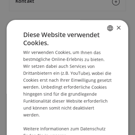
Kontakt
×
School/Professur:
Diese Website verwendet
Institut für Entrepreneurship
Cookies.
GERMAN
- 18.00 Uhr
Begrüssung
Wir verwenden Cookies, um Ihnen das
ENGLISH
Dr. oec. HSG Hans Vettiger, Leiter
bestmögliche Online-Erlebnis zu bieten.
Weiterbildungsprogramme
Wir setzen dabei auch Services von
Van Riemsdijk-Lehrstuhl für Entrepreneurship
Drittanbietern ein (z.B. YouTube), wobei die
Cookies erst nach Ihrer Einwilligung gesetzt
werden. Unbedingt erforderliche Cookies
Kurzreferat "Karriere und Weiterbildung
hingegen sind für die grundlegende
Funktionalität dieser Website erforderlich
18.20 Uhr
Präsentation der Studiengänge in
und können somit nicht deaktiviert
Entrepreneurship und Management
werden.
MAS/MBA International Management)
Executive MBA Entrepreneurial
Weitere Informationen zum Datenschutz
Management