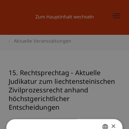
Zum Hauptinhalt wechseln
Aktuelle Veranstaltungen
15. Rechtsprechtag - Aktuelle
Judikatur zum liechtensteinischen
Zivilprozessrecht anhand
höchstgerichtlicher
Entscheidungen
×