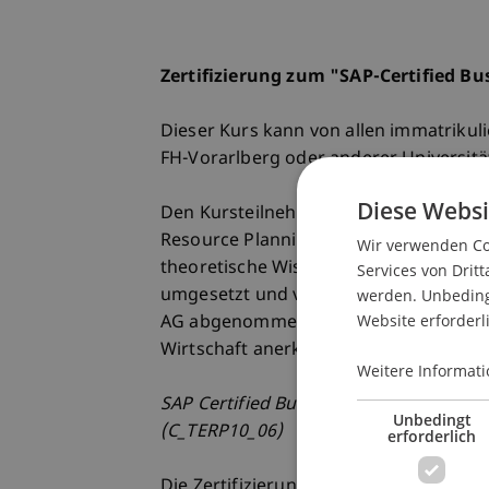
Zertifizierung zum "SAP-Certified Bu
Dieser Kurs kann von allen immatrikuli
FH-Vorarlberg oder anderer Universit
Diese Websi
Den Kursteilnehmern werden umfangre
Resource Plannings anhand der Unter
Wir verwenden Coo
theoretische Wissen wird während des 
Services von Dritt
umgesetzt und vertieft. Die Zertifizier
werden. Unbedingt
Website erforderl
AG abgenommen und führt nach erfolgr
Wirtschaft anerkannten SAP-Zertifikat:
Weitere Informati
SAP Certified Business Associate with 
Unbedingt
(C_TERP10_06)
erforderlich
Die Zertifizierung findet in den Räumen