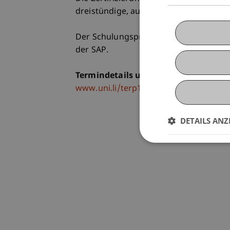
dreistündige, auf 80 Multiple Choice-
Der Schulungspreis beinhaltet die Sch
der SAP.
Termindetails und weiterführende I
www.uni.li/terp10
DETAILS ANZ