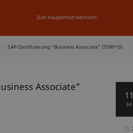
Forschung
Universität
Aktuelles
Zum Hauptinhalt wechseln
n
SAP-Zertifizierung "Business Associate" (TERP10)
Business Associate"
1
Jul