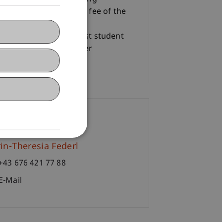
erials and certification fee of the
 AG)
0,- CHF + 200,- CHF guest student
 for students from other
versities
ontakt
in-Theresia Federl
+43 676 421 77 88
E-Mail