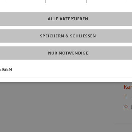
Fragen basierende Wissensprüfung durchgeführt.
mat
SAP
ALLE AKZEPTIEREN
ulungsunterlagen und die Zertifizierungsgebühr
-90
fee
SPEICHERN & SCHLIESSEN
uni
nformationen zur Veranstaltung:
NUR NOTWENDIGE
EIGEN
K
Kar