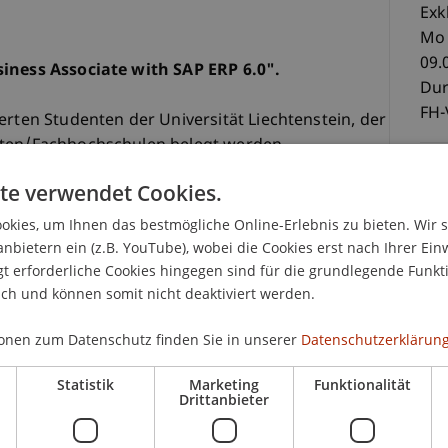
Exk
Mo 
09.
siness Associate with SAP ERP 6.0".
Dur
FH-
erten Studenten der Universität Liechtenstein, der
äten/Fachhochschulen belegt werden.
te verwendet Cookies.
iche theoretischen Grundlagen des Enterprise
-St
nehmenssoftware SAP ERP vermittelt. Das
Lie
kies, um Ihnen das bestmögliche Online-Erlebnis zu bieten. Wir 
Kurses anhand von Fallstudien praxisorientiert
(in
anbietern ein (z.B. YouTube), wobei die Cookies erst nach Ihrer Ein
ung -als Abschluss des Kurses - wird durch die SAP
 erforderliche Cookies hingegen sind für die grundlegende Funkti
Zer
ich und können somit nicht deaktiviert werden.
eichem Bestehen zu dem offiziellen, in der
-Ga
Hoc
onen zum Datenschutz finden Sie in unserer
Datenschutzerklärung
(90
SAP ERP 6.0
Gas
Statistik
Marketing
Funktionalität
Drittanbieter
Pri
 der Universität Liechtenstein statt und wird als
-90