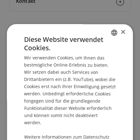
Kontakt
School/Professur:
×
Diese Website verwendet
Studienverwaltung Bachelorstudiengang
Architektur
Cookies.
GERMAN
Wir verwenden Cookies, um Ihnen das
Die Studenten des Instituts für Architektur und
ENGLISH
bestmögliche Online-Erlebnis zu bieten.
Raumentwicklung werden über ihre Reisen zu
Wir setzen dabei auch Services von
den folgenden Zielen berichten:
Drittanbietern ein (z.B. YouTube), wobei die
Cookies erst nach Ihrer Einwilligung gesetzt
> BA Studio U. Meister - Vier Schwestern - Vier
werden. Unbedingt erforderliche Cookies
Sprachen
hingegen sind für die grundlegende
> BA Studio K. Aste - Barcelona
Funktionalität dieser Website erforderlich
> BA Studio M. Bühler - London
und können somit nicht deaktiviert
> BA Studio M. Buschor - Istanbul
werden.
> BA Studio N. Hatz - New York
> BA Studio D. Jüngling - Hamburg
Weitere Informationen zum Datenschutz