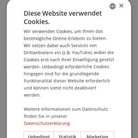
Kontakt
×
Diese Website verwendet
Cookies.
GERMAN
Downloads/Links
Wir verwenden Cookies, um Ihnen das
ENGLISH
bestmögliche Online-Erlebnis zu bieten.
Wir setzen dabei auch Services von
Drittanbietern ein (z.B. YouTube), wobei die
Dozierende:
Cookies erst nach Ihrer Einwilligung gesetzt
Dr. Mario Frick
werden. Unbedingt erforderliche Cookies
lic. iur. Diana Hilti
hingegen sind für die grundlegende
Funktionalität dieser Website erforderlich
School/Professur:
und können somit nicht deaktiviert
Institut für Finanzdienstleistungen
werden.
Jeder Rechtsanwalt ist verpflichtet, als
Weitere Informationen zum Datenschutz
Verfahrenshelfer für Personen tätig zu sein, die
finden Sie in unserer
sich keinen Anwalt leisten können. Das Land
Datenschutzerklärung.
finanziert die Leistungen der Rechtsanwälte. Die
Rechtsanwaltskammer bestimmt die Anwälte, die
Unbedingt
Statistik
Marketing