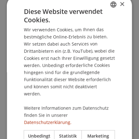
×
Diese Website verwendet
Cookies.
Dozierende/Dozierender:
GERMAN
PD Dr. habil. Christian Marxt
Wir verwenden Cookies, um Ihnen das
ENGLISH
bestmögliche Online-Erlebnis zu bieten.
School/Professur:
Wir setzen dabei auch Services von
Drittanbietern ein (z.B. YouTube), wobei die
Lehrstuhl für Technologie und Entrepreneurship
Cookies erst nach Ihrer Einwilligung gesetzt
Erfolgreiches, dynamisches Projektmanagement
werden. Unbedingt erforderliche Cookies
stellt heute die Voraussetzung für nachhaltigen,
hingegen sind für die grundlegende
Funktionalität dieser Website erforderlich
unternehmerischen Erfolg dar. In drei
und können somit nicht deaktiviert
aufeinander aufbauenden Tagen werden den
werden.
Teilnehmern Kenntnisse des
Projektmanagements vermittelt. Im Zentrum
Weitere Informationen zum Datenschutz
stehen der Projektlebenszyklus mti
finden Sie in unserer
korrespondierenden Instrumenten sowie die
Datenschutzerklärung.
Führung von Projektteams. Das Seminar richtet
sich an Personen aus Wirtschaft, Verwaltung und
Unbedingt
Statistik
Marketing