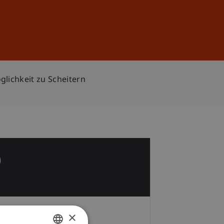
Anmelden
DE
EN
glichkeit zu Scheitern
0
×
Zeit und Ort