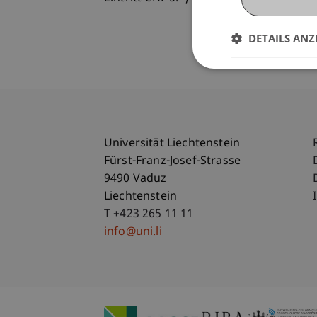
DETAILS ANZ
Universität Liechtenstein
Fürst-Franz-Josef-Strasse
9490 Vaduz
Liechtenstein
T +423 265 11 11
info@uni.li