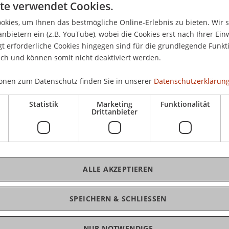
te verwendet Cookies.
20.
Arc
kies, um Ihnen das bestmögliche Online-Erlebnis zu bieten. Wir 
 Leitung von Claude Lichtenstein, Architekt und
anbietern ein (z.B. YouTube), wobei die Cookies erst nach Ihrer Ein
 erforderliche Cookies hingegen sind für die grundlegende Funkti
ich und können somit nicht deaktiviert werden.
belstücken überhaupt und ist mit vielfältigen
Ergonomie, von Funktionalität bis
K
onen zum Datenschutz finden Sie in unserer
Datenschutzerklärung
ung der Propstei St. Peterzell widmet ihm eine
r Stuhlbauer zeigen Modelle, Prototypen und
Statistik
Marketing
Funktionalität
Ar
Drittanbieter
m zu einem Arbeitsgespräch mit vier dieser
Heinz Baumann, Andreas Bechtiger und Fabian
itekturstudenten der Universität Liechtenstein
ALLE AKZEPTIEREN
katen zum Thema Stuhl. Dazu zeigen sie die
abgeschlossene Semesterarbeit bei ihrem Dozenten
SPEICHERN & SCHLIESSEN
NUR NOTWENDIGE