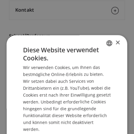
Kontakt
School/Professur:
×
Studienverwaltung Bachelorstudiengang
Diese Website verwendet
Architektur
Cookies.
GERMAN
Vorträge
Wir verwenden Cookies, um Ihnen das
ENGLISH
bestmögliche Online-Erlebnis zu bieten.
Albert Filbert, HEAG Südhessische Energie AG
Wir setzen dabei auch Services von
(HSE)
Drittanbietern ein (z.B. YouTube), wobei die
Der Ausbau der erneuerbaren Energie:
Cookies erst nach Ihrer Einwilligung gesetzt
werden. Unbedingt erforderliche Cookies
Finanzierung und regionaler Gewinn
hingegen sind für die grundlegende
Funktionalität dieser Website erforderlich
Nick Beglinger, swisscleantech
und können somit nicht deaktiviert
Erneuerbare Energiestrategie - Liberaler Ansatz
werden.
mit Vollkostenrechnung und