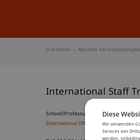
Studium
Weiterbildung
Startseite
Aktuelle Veranstaltunge
International Staff T
Diese Websi
School/Professur:
International Office
Wir verwenden Coo
Services von Dritt
werden. Unbedingt