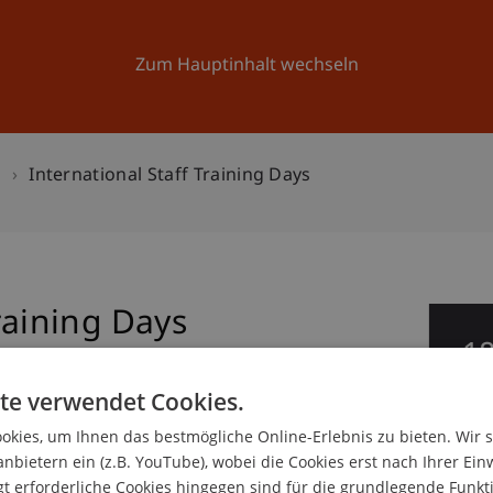
Forschung
Universität
Aktuelles
Zum Hauptinhalt wechseln
n
International Staff Training Days
raining Days
1
Ma
te verwendet Cookies.
kies, um Ihnen das bestmögliche Online-Erlebnis zu bieten. Wir 
anbietern ein (z.B. YouTube), wobei die Cookies erst nach Ihrer Ein
 erforderliche Cookies hingegen sind für die grundlegende Funkti