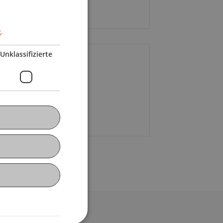
-20.5.2011
.
Unklassifizierte
ontakt
ie Eckert
+43 699 19 46 20 01