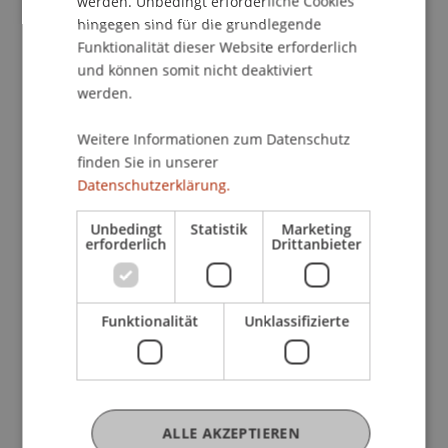
werden. Unbedingt erforderliche Cookies
hingegen sind für die grundlegende
möchten wir Ihr Interesse auf die
Funktionalität dieser Website erforderlich
Weiterentwicklung Ihrer persönlichen Karriere
und können somit nicht deaktiviert
wecken.
werden.
Im Anschluss geben Ihnen unsere
Weitere Informationen zum Datenschutz
finden Sie in unserer
StudienleiterInnen gerne detaillierte
Datenschutzerklärung.
Informationen über unsere
Weiterbildungsangebote und stehen persönlich
Unbedingt
Statistik
Marketing
für Ihre Fragen zur Verfügung.
erforderlich
Drittanbieter
Wir freuen uns, Ihnen Ihre
Weiterbildungschancen zu den Themen
Funktionalität
Unklassifizierte
Asset Management
Gesellschaftsrecht
Investmentfonds
ALLE AKZEPTIEREN
Private Banking