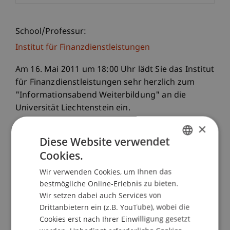
School/Professur:
Institut für Finanzdienstleistungen
Am 16. Mai 2011 um 18:00 Uhr lädt Sie das Institut
für Finanzdienstleistungen sehr herzlich zum
"Informationsabend Weiterbildung" an die
Universität Liechtenstein ein.
×
Mit einem Referat von Herrn Dipl.-Ing. ETH Adolf
Diese Website verwendet
E. Real, MBA
Cookies.
GERMAN
(Präsident des Liechtensteinischen
Wir verwenden Cookies, um Ihnen das
Bankenverbandes, Vaduz) zum Thema
ENGLISH
bestmögliche Online-Erlebnis zu bieten.
Wir setzen dabei auch Services von
"Neuausrichtung Wirtschaftsstandort und
Drittanbietern ein (z.B. YouTube), wobei die
Finanzplatz Liechtenstein - Finanzplatz Strategie:
Cookies erst nach Ihrer Einwilligung gesetzt
Roadmap 2015"