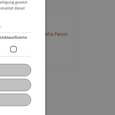
willigung gesetzt
ENGLISH
onalität dieser
ontakt
.
tr. Mag. arch. Cornelia Faisst
Unklassifizierte
+423 265 11 29
E-Mail