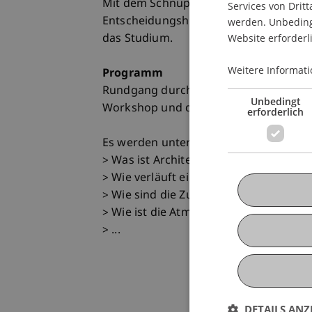
Mit dem Schnuppertag bekommen intere
Services von Dritt
Entscheidungshilfe und einen möglich
werden. Unbedingt
Website erforderl
das Studium.
Weitere Informati
Programm
Rundgang durch den Universitätscamp
Unbedingt
Workshop und die Vorlesungen "Was is
erforderlich
Es werden unter anderem folgende Fr
> Was ist Architektur?
> Wie verläuft ein Architekturstudium?
> Wie sind die Zukunftsperspektiven?
> Wie ist die Atmosphäre im Atelier?
> ...
DETAILS ANZ