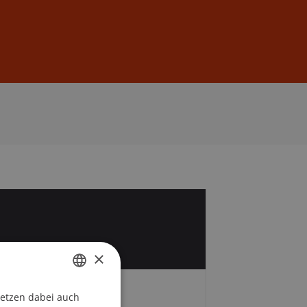
Anmelden
DE
EN
1
i
×
setzen dabei auch
GERMAN