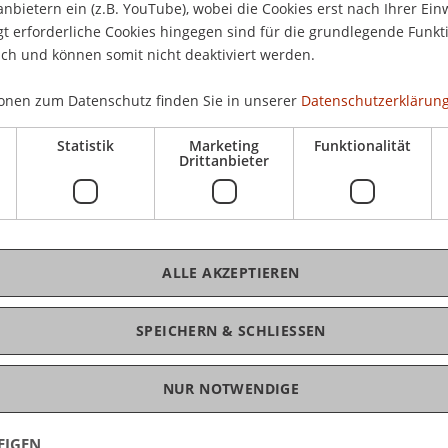
ssierte Jugendliche eine wertvolle
anbietern ein (z.B. YouTube), wobei die Cookies erst nach Ihrer Ein
st umfassenden Einblick in den Fachbereich und
 erforderliche Cookies hingegen sind für die grundlegende Funkti
ich und können somit nicht deaktiviert werden.
K
onen zum Datenschutz finden Sie in unserer
Datenschutzerklärung
us, Informationsgespräche, massgeschneiderter
Bms
Statistik
Marketing
Funktionalität
t Architektur".
Drittanbieter
agen beantworte:
ALLE AKZEPTIEREN
SPEICHERN & SCHLIESSEN
NUR NOTWENDIGE
EIGEN