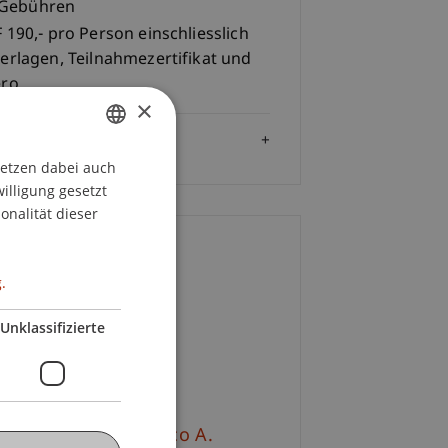
Gebühren
 190,- pro Person einschliesslich
erlagen, Teilnahmezertifikat und
éro
×
Zielgruppe
setzen dabei auch
GERMAN
willigung gesetzt
ENGLISH
onalität dieser
ontakt
.
ulina
Bracher
MSc
Unklassifizierte
+423 265 13 32
E-Mail
v.-Prof. Dr. Francesco A.