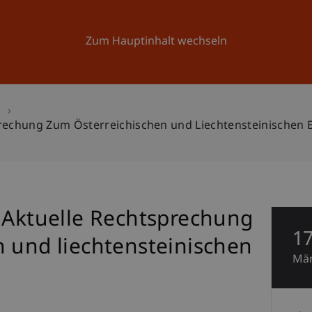
Forschung
Universität
Aktuelles
Zum Hauptinhalt wechseln
n
prechung Zum Österreichischen und Liechtensteinischen 
- Aktuelle Rechtsprechung
1
n und liechtensteinischen
Mä