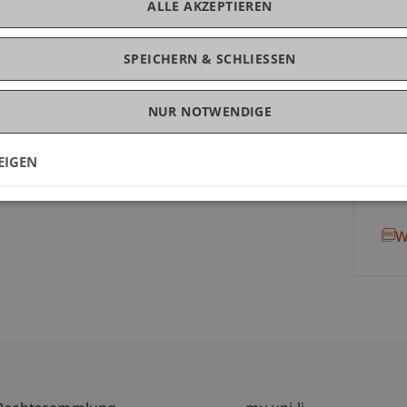
ALLE AKZEPTIEREN
Sc
SPEICHERN & SCHLIESSEN
NUR NOTWENDIGE
EIGEN
D
W