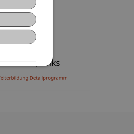
hurr
+423 265 11 76
E-Mail
ownloads/Links
eiterbildung Detailprogramm