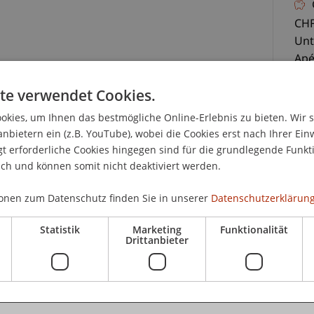
CHF
Unt
Ap
te verwendet Cookies.
kies, um Ihnen das bestmögliche Online-Erlebnis zu bieten. Wir 
anbietern ein (z.B. YouTube), wobei die Cookies erst nach Ihrer Ein
äuft im Augenblick - ebenso wie das
 erforderliche Cookies hingegen sind für die grundlegende Funkti
 Wandel. Hinsichtlich der Gesetzgebung bietet das
ich und können somit nicht deaktiviert werden.
Anlass. Die Änderungstendenzen finden nicht nur
K
n vor allem im Bereich der Rechtsprechung statt.
onen zum Datenschutz finden Sie in unserer
Datenschutzerklärung
liechtensteinischen und österreichischen
Pa
auf österreichische Judikatur zurückgegriffen
Statistik
Marketing
Funktionalität
Drittanbieter
eit der Darstellung neuer österreichischer
echtsfragen.
Uni