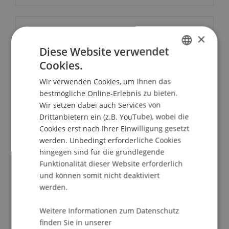
Kontakt
×
Diese Website verwendet
Cookies.
GERMAN
Dozierende:
Wir verwenden Cookies, um Ihnen das
ENGLISH
bestmögliche Online-Erlebnis zu bieten.
Prof. Dr. Alastair
Hudson
LLB, LLM, PhD (Lond)
Prof. Dr. Maurizio Lupoi
Wir setzen dabei auch Services von
Univ.-Prof. Dr. Francesco A. Schurr
Drittanbietern ein (z.B. YouTube), wobei die
Dr. iur. Ernst J.
Walch
M.C.J. (NYU)
Cookies erst nach Ihrer Einwilligung gesetzt
werden. Unbedingt erforderliche Cookies
School/Professur:
hingegen sind für die grundlegende
Institut für Finanzdienstleistungen
Funktionalität dieser Website erforderlich
und können somit nicht deaktiviert
Der Trust existiert in Liechtenstein schon gute 80
werden.
Jahre. Obwohl Liechtenstein damit das einzige
kontinentaleuropäischen Land mit einem eigenen
Weitere Informationen zum Datenschutz
finden Sie in unserer
kodizifizierten Trustrecht ist, findet dieses