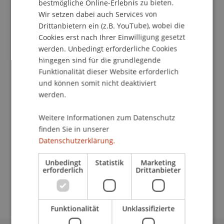
bestmögliche Online-Erlebnis zu bieten.
Wir setzen dabei auch Services von
Drittanbietern ein (z.B. YouTube), wobei die
School/Professur:
Cookies erst nach Ihrer Einwilligung gesetzt
Studienverwaltung Bachelorstudiengang
werden. Unbedingt erforderliche Cookies
Architektur
hingegen sind für die grundlegende
Funktionalität dieser Website erforderlich
Das Institut für Architektur und Raumentwicklung
und können somit nicht deaktiviert
lädt Sie herzlich zur Schlusspräsentation der
werden.
Semesterarbeiten und Thesispräsentaionen des
Bachelor- und Masterstudiengangs Architektur
Weitere Informationen zum Datenschutz
ein.
finden Sie in unserer
Datenschutzerklärung.
Es würde uns sehr freuen, Sie an einem dieser
Unbedingt
Statistik
Marketing
Tage an der Universität Liechtenstein begrüssen
erforderlich
Drittanbieter
zu dürfen.
Funktionalität
Unklassifizierte