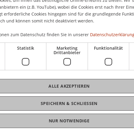
kies, um Ihnen das bestmögliche Online-Erlebnis zu bieten. Wir 
ry
anbietern ein (z.B. YouTube), wobei die Cookies erst nach Ihrer Ein
 erforderliche Cookies hingegen sind für die grundlegende Funkti
ich und können somit nicht deaktiviert werden.
ancial Management
Management
onen zum Datenschutz finden Sie in unserer
Datenschutzerklärung
 Master of Science in Entrepreneurship - Major
Statistik
Marketing
Funktionalität
Drittanbieter
nd
ALLE AKZEPTIEREN
n und Dozierenden. Smalltalk mit Studierenden.
und Wirtschaftswissenschaften.
SPEICHERN & SCHLIESSEN
rm für Maturanden, Weiterbildungsinteressierte
n, sich direkt vor Ort ein Bild über die Aus- und
NUR NOTWENDIGE
n. Damit die künftigen Studierenden auch einen
gartigen Campus gewinnen, halten Professoren