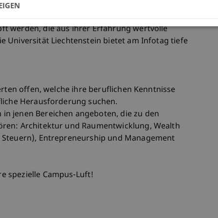
ragen über Studium und Studiengänge können in
EIGEN
ren und Dozenten diskutiert werden. Mit
t werden, die aus ihrer Erfahrung wertvolle
Universität Liechtenstein bietet am Infotag tiefe
erten offen, welche ihre beruflichen Kenntnisse
fliche Herausforderung suchen.
in jenen Bereichen angeboten, die zu den
ören: Architektur und Raumentwicklung, Wealth
, Steuern), Entrepreneurship und Management
e spezielle Campus-Luft!