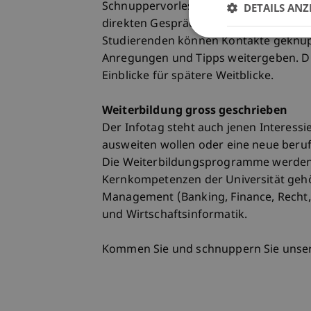
Schnuppervorlesungen. Individuelle F
DETAILS ANZ
direkten Gesprächen mit den Professo
Studierenden können Kontakte geknüpf
Anregungen und Tipps weitergeben. Die 
Einblicke für spätere Weitblicke.
Weiterbildung gross geschrieben
Der Infotag steht auch jenen Interessi
ausweiten wollen oder eine neue beru
Die Weiterbildungsprogramme werden 
Kernkompetenzen der Universität geh
Management (Banking, Finance, Recht
und Wirtschaftsinformatik.
Kommen Sie und schnuppern Sie unser