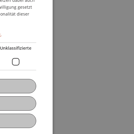
setzen dabei auch
willigung gesetzt
ENGLISH
onalität dieser
.
Unklassifizierte