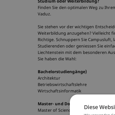
Studium oder Weiterbildung?
Finden Sie den optimalen Weg zu Ihrem 
Vaduz.
Sie stehen vor der wichtigen Entschei
Weiterbildung anzugehen? Vielleicht fin
Richtige. Schnuppern Sie Campusluft, l
Studierenden oder geniessen Sie einfa
Liechtenstein mit dem besonderen Ausb
Sie haben die Wahl:
Bachelorstudiengänge)
Architektur
Betriebswirtschaftslehre
Wirtschaftsinformatik
Master- und Doktoratsstudiengänge
Diese Websi
Master of Science in Architecture