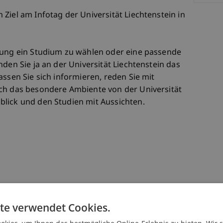
Ziel am Infotag der Universität Liechtenstein in
dung ein Studium zu wählen oder eine passende
den Sie ja an der Universität Liechtenstein das
assen Sie sich informieren, reden Sie mit
ch das besondere Ambiente von der Universität
lick und den Studien mit Aussichten.
te verwendet Cookies.