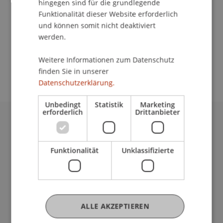
hingegen sind für die grundlegende
An-Institut KMU Zentrum
Funktionalität dieser Website erforderlich
Das 4. und letzte Training im Rahmen des
und können somit nicht deaktiviert
werden.
Businessplan-Wettbewerbs erläutert die
Businesspläne aus der Sicht der Bank und die
Weitere Informationen zum Datenschutz
zweite Phase der Finanzplanung.
finden Sie in unserer
Datenschutzerklärung.
Unbedingt
Statistik
Marketing
erforderlich
Drittanbieter
Universität Liechtenstein
Fürst-Franz-Josef-Strasse
Funktionalität
Unklassifizierte
9490 Vaduz
Liechtenstein
T +423 265 11 11
info@uni.li
Fußzeile Rechtliche Hinweise
Rechtssammlung
ALLE AKZEPTIEREN
Datenschutzerklärung