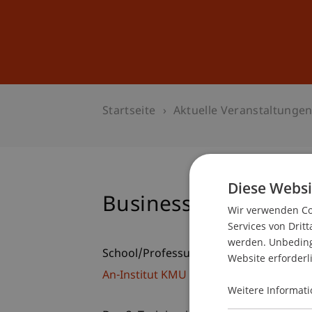
Studium
Weiterbildung
Startseite
Aktuelle Veranstaltunge
Diese Websi
Business Plan Traini
Wir verwenden Coo
Services von Dritt
werden. Unbedingt
School/Professur:
Website erforderl
An-Institut KMU Zentrum
Weitere Informati