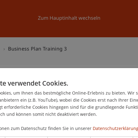
Forschung
Universität
Aktuelles
Zum Hauptinhalt wechseln
n
Business Plan Training 3
te verwendet Cookies.
ng 3
kies, um Ihnen das bestmögliche Online-Erlebnis zu bieten. Wir 
0
anbietern ein (z.B. YouTube), wobei die Cookies erst nach Ihrer Ein
 erforderliche Cookies hingegen sind für die grundlegende Funkti
Fe
ich und können somit nicht deaktiviert werden.
onen zum Datenschutz finden Sie in unserer
Datenschutzerklärung