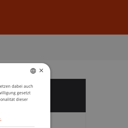
Anmelden
DE
EN
×
setzen dabei auch
GERMAN
1
willigung gesetzt
ENGLISH
onalität dieser
b
.
Gebühren