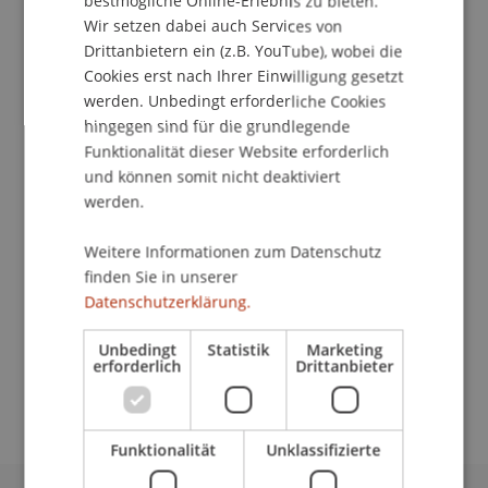
bestmögliche Online-Erlebnis zu bieten.
Kontakt
Wir setzen dabei auch Services von
Drittanbietern ein (z.B. YouTube), wobei die
Cookies erst nach Ihrer Einwilligung gesetzt
Downloads/Links
werden. Unbedingt erforderliche Cookies
hingegen sind für die grundlegende
Funktionalität dieser Website erforderlich
und können somit nicht deaktiviert
Dozierende/Dozierender:
werden.
Dr. Mario Frick
Weitere Informationen zum Datenschutz
School/Professur:
finden Sie in unserer
Datenschutzerklärung.
Institut für Finanzdienstleistungen
Unbedingt
Statistik
Marketing
Praktische Auswirkungen der entsprechenden
erforderlich
Drittanbieter
gesetzlichen Neuerungen
Funktionalität
Unklassifizierte