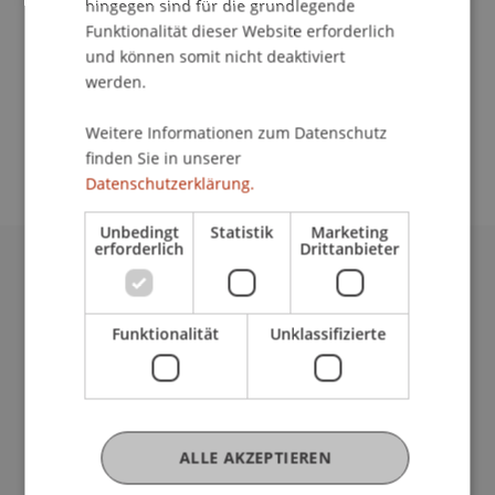
hingegen sind für die grundlegende
An-Institut KMU Zentrum
Funktionalität dieser Website erforderlich
Das 2. Training im Rahmen des Businessplan-
und können somit nicht deaktiviert
werden.
Wettbewerbs beschäftigt sich mit dem Markt und
der Konkurrenz sowie mit den Themen Marketing
Weitere Informationen zum Datenschutz
und Vertrieb
finden Sie in unserer
Datenschutzerklärung.
Unbedingt
Statistik
Marketing
erforderlich
Drittanbieter
Universität Liechtenstein
Fürst-Franz-Josef-Strasse
Funktionalität
Unklassifizierte
9490 Vaduz
Liechtenstein
T +423 265 11 11
info@uni.li
Fußzeile Rechtliche Hinweise
Rechtssammlung
ALLE AKZEPTIEREN
Datenschutzerklärung