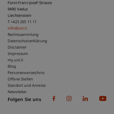
Fürst-Franz-Josef-Strasse
9490 Vaduz
Liechtenstein
T +423 265 11 11
info@uni.li
Fußzeile Rechtliche Hinweise
Rechtssammlung
Datenschutzerklärung
Disclaimer
Impressum
Fußzeile Subdomain-Verzeichnis
my.uni.li
Blog
Personenverzeichnis
Offene Stellen
Standort und Anreise
Newsletter
Folgen Sie uns