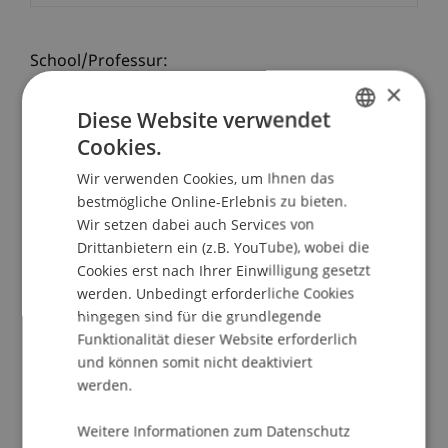
School/Professur:
×
Studienverwaltung Bachelorstudiengang
Architektur
Diese Website verwendet
Cookies.
GERMAN
R: V. Goël | CH 1996 | OV/engl. UT | 86min
Wir verwenden Cookies, um Ihnen das
ENGLISH
bestmögliche Online-Erlebnis zu bieten.
Eine radikal moderne Villa, erbaut in Tour-de-Peilz
Wir setzen dabei auch Services von
am Ufer des Genfersees. Sie wurde in Auftrag
Drittanbietern ein (z.B. YouTube), wobei die
gegeben vom Filmer Kenneth Macpherson und
Cookies erst nach Ihrer Einwilligung gesetzt
vom Schriftsteller Winifred Ellerman.
werden. Unbedingt erforderliche Cookies
KENWIN porträtiert die Villa, geht ihrer
hingegen sind für die grundlegende
Bestimmung und Geschichte nach und wirft einen
Funktionalität dieser Website erforderlich
Blick auf die Personen, die sie erbauen liessen.
und können somit nicht deaktiviert
werden.
Weitere Informationen zum Datenschutz
Für ArchitekturstudentInnen: