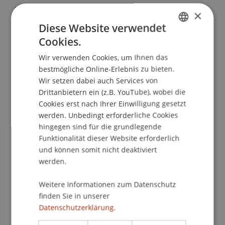
was seine Arbeit als Architekt wesentlich prägte.
×
Die Entscheidung Architektur zu studieren war
Diese Website verwendet
auch beeinflusst von seinem Onkel Leopold
Cookies.
GERMAN
Kaufmann, einem Vorreiter im Holzbau und
Wir verwenden Cookies, um Ihnen das
Protagonisten der Vorarlberger
ENGLISH
bestmögliche Online-Erlebnis zu bieten.
Architekturentwicklung, bei dem er als
Wir setzen dabei auch Services von
Ferialpraktikant das Handwerkszeug des
Drittanbietern ein (z.B. YouTube), wobei die
Architektenberufes erlernte. Das Studium
Cookies erst nach Ihrer Einwilligung gesetzt
absolvierte er an der Technischen Hochschule
werden. Unbedingt erforderliche Cookies
Innsbruck und an der Technischen Universität
hingegen sind für die grundlegende
Wien, wo er entscheidend von seinem Lehrer
Funktionalität dieser Website erforderlich
Prof. Ernst Hiesmayr geprägt wurde. Nach
und können somit nicht deaktiviert
zweijähriger Mitarbeit im Büro gründete er 1983
werden.
ein eigenes Architekturbüro in Bürogemeinschaft
Weitere Informationen zum Datenschutz
mit Christian Lenz in Schwarzach.
finden Sie in unserer
Seine Haltung als Architekt ist geprägt von den
Datenschutzerklärung.
Ideen der klassischen Moderne sowie von der
Auseinandersetzung mit dem Kontext. Zentrales