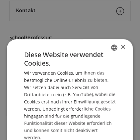
Kontakt
School/Professur:
×
Studienverwaltung Bachelorstudiengang
Diese Website verwendet
Architektur
Cookies.
GERMAN
R: G. de Bruyn | CH/DE 2000 | OV/df | 55min
Wir verwenden Cookies, um Ihnen das
ENGLISH
bestmögliche Online-Erlebnis zu bieten.
Luis Barragán (1902 – 1988) zählt zu den
Wir setzen dabei auch Services von
Kultfiguren der Architektur des 20. Jh. Bei seinen
Drittanbietern ein (z.B. YouTube), wobei die
Bauten stehen komplexe Raumstrukturen und die
Cookies erst nach Ihrer Einwilligung gesetzt
ständige Wechselwirkung von Innen und Aussen
werden. Unbedingt erforderliche Cookies
im Dienste der Umgebung und einer raffinierten
hingegen sind für die grundlegende
Lichtstimmung.
Funktionalität dieser Website erforderlich
und können somit nicht deaktiviert
werden.
Kurzpräsentation: Hansjörg Hilti, Hochschule