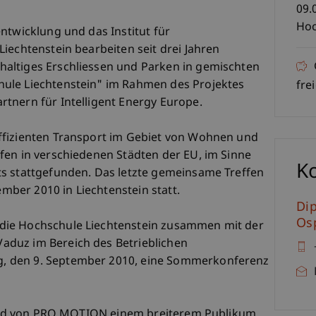
09.
Hoc
ntwicklung und das Institut für
iechtenstein bearbeiten seit drei Jahren
altiges Erschliessen und Parken in gemischten
ule Liechtenstein" im Rahmen des Projektes
frei
tnern für Intelligent Energy Europe.
ffizienten Transport im Gebiet von Wohnen und
fen in verschiedenen Städten der EU, im Sinne
K
ts stattgefunden. Das letzte gemeinsame Treffen
ember 2010 in Liechtenstein statt.
Dip
Osp
die Hochschule Liechtenstein zusammen mit der
duz im Bereich des Betrieblichen
, den 9. September 2010, eine Sommerkonferenz
e und von PRO.MOTION einem breiterem Publikum