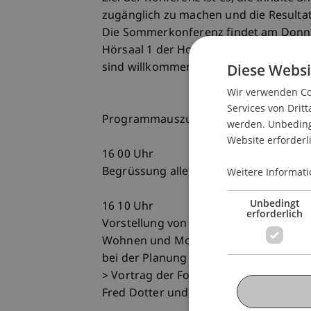
zugänglich zu machen und die Resultat
Die Sommerkonferenz findet am Donne
Hörsaal 1 der Hochschule Liechtenstein s
Diese Websi
sind willkommen.
Wir verwenden Coo
Services von Dritt
Programmauszug
werden. Unbedingt
Website erforderl
16 00 Uhr
Begrüssung aller Anwesenden durch Pro
Weitere Informati
Unbedingt
16 10 Uhr
erforderlich
Vorstellung von PRO.MOTION
Wohnen und Mobilität - Möglichkeite
bei der Planung von Neubauten und S
> Vortrag der Forschungsgesellschaft
Fred Dotter und Claus Köllinger