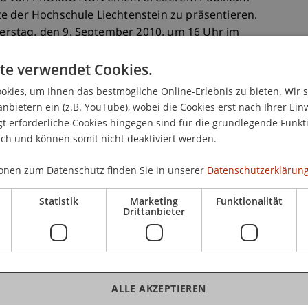
e der Hochschule Liechtenstein zu präsentieren.
rstag, den 9. September 2010, um 16 Uhr im
tatt. Die Teilnahme ist gratis. Alle Interessierten
te verwendet Cookies.
kies, um Ihnen das bestmögliche Online-Erlebnis zu bieten. Wir 
anbietern ein (z.B. YouTube), wobei die Cookies erst nach Ihrer Ein
 erforderliche Cookies hingegen sind für die grundlegende Funkti
ich und können somit nicht deaktiviert werden.
f. Hansjörg Hilti
onen zum Datenschutz finden Sie in unserer
Datenschutzerklärung
Statistik
Marketing
Funktionalität
Drittanbieter
n des Mobilitätsmanagements
iedlungen
 Mobilität FGM-AMOR
ALLE AKZEPTIEREN