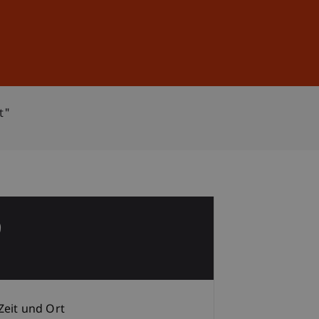
Anmelden
DE
EN
t"
9
p
Zeit und Ort