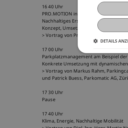
16 40 Uhr
PRO.MOTION in Liechtenstein
Nachhaltiges Erschliessen und Parken 
Konzept, Umsetzung und Szenarien
> Vortrag von Prof. Jan vom Brocke, Li
DETAILS ANZ
17 00 Uhr
Parkplatzmanagement am Beispiel der 
Konkrete Umsetzung mit dynamischen 
> Vortrag von Markus Rahm, Parkingca
und Patrick Buess, Parkomatic AG, Zür
17 30 Uhr
Pause
17 40 Uhr
Klima, Energie, Nachhaltige Mobilität