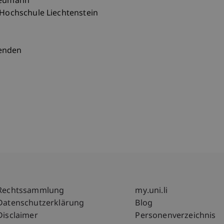
 Neumann
 Hochschule Liechtenstein
genden
Fußzeile Rechtliche Hinweise
Fußzeile Su
Rechtssammlung
my.uni.li
Datenschutzerklärung
Blog
Disclaimer
Personenverzeichnis