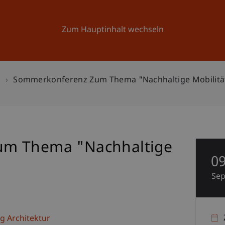
Forschung
Universität
Aktuelles
Zum Hauptinhalt wechseln
n
Sommerkonferenz Zum Thema "Nachhaltige Mobilitä
um Thema "Nachhaltige
0
Se
g Architektur