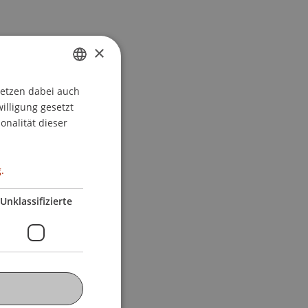
×
setzen dabei auch
GERMAN
willigung gesetzt
ENGLISH
onalität dieser
.
Unklassifizierte