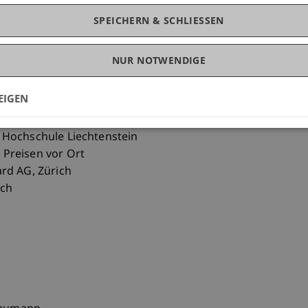
SPEICHERN & SCHLIESSEN
am Beispiel der Hochschule
NUR NOTWENDIGE
echtenstein
EIGEN
Hochschule Liechtenstein
Preisen vor Ort
rd AG, Zürich
ich