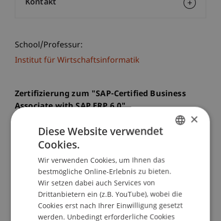
Kontakt
School/Professur:
Institut für Wirtschaftsinformatik
Zertifizierung zum "SAP-Certified Business
Associate with SAP ERP 6.0".
×
Diese Website verwendet
Dieser Kurs kann nur von immatrikulierten
Cookies.
Studenten und Gasthörern der Hochschule
GERMAN
Liechtenstein (die an anderen Hochschulen
Wir verwenden Cookies, um Ihnen das
ENGLISH
immatrikuliert sind) belegt werden.
bestmögliche Online-Erlebnis zu bieten.
Wir setzen dabei auch Services von
Den Kursteilnehmern werden umfangreiche
Drittanbietern ein (z.B. YouTube), wobei die
theoretischen Grundlagen des Enterprise
Cookies erst nach Ihrer Einwilligung gesetzt
werden. Unbedingt erforderliche Cookies
Resource Plannings anhand der