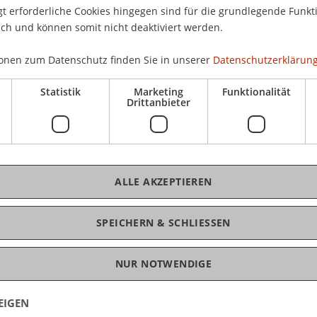
01.
 erforderliche Cookies hingegen sind für die grundlegende Funkti
ich und können somit nicht deaktiviert werden.
Hoc
ntwicklung lädt Sie herzlich zur zur Vernissage
onen zum Datenschutz finden Sie in unserer
Datenschutzerklärung
Statistik
Marketing
Funktionalität
 BBQ: Donnerstag, 1.7.10 um 18.00 Uhr (im
Drittanbieter
K
m dieser Tage an der Hochschule Liechtenstein
Bms
Fai
ALLE AKZEPTIEREN
SPEICHERN & SCHLIESSEN
NUR NOTWENDIGE
EIGEN