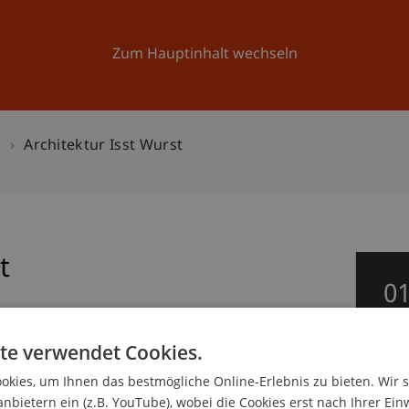
Forschung
Universität
Aktuelles
Zum Hauptinhalt wechseln
n
Architektur Isst Wurst
t
0
Jul
te verwendet Cookies.
cklung
kies, um Ihnen das bestmögliche Online-Erlebnis zu bieten. Wir 
anbietern ein (z.B. YouTube), wobei die Cookies erst nach Ihrer Ein