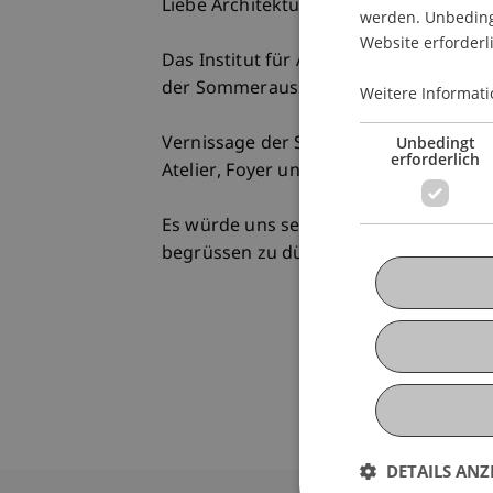
Liebe Architekturinteressierte.
werden. Unbedingt
Website erforderl
Das Institut für Architektur und Raume
der Sommerausstellung ein.
Weitere Informati
Unbedingt
Vernissage der Sommerausstellung mit
erforderlich
Atelier, Foyer und Auditorium)
Es würde uns sehr freuen, Sie an eine
begrüssen zu dürfen.
DETAILS ANZ