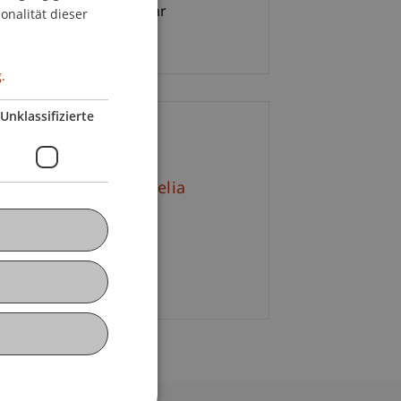
ENGLISH
07.2010, Do ab 18.00 Uhr
onalität dieser
hschule Liechtenstein
.
Unklassifizierte
ontakt
tr. Mag. arch. Cornelia
sst-Mätzler
+423 265 11 29
E-Mail