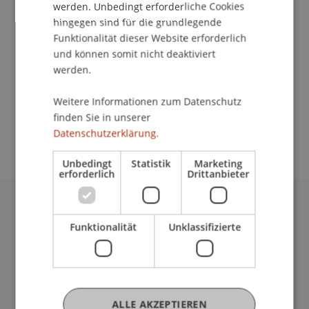
School/Professur:
werden. Unbedingt erforderliche Cookies
hingegen sind für die grundlegende
An-Institut KMU Zentrum
Funktionalität dieser Website erforderlich
und können somit nicht deaktiviert
Die erste Phase des Businessplan-Wettbewerbs
werden.
wird mit der Preisverleihung abgeschlossen. Die
Preisverleihung ist eine Chance, hoffnungsvolle
Weitere Informationen zum Datenschutz
JungunternehmerInnen mit innovativen
finden Sie in unserer
Geschäftsideen kennen zu lernen.
Datenschutzerklärung.
Unbedingt
Statistik
Marketing
erforderlich
Drittanbieter
Universität Liechtenstein
Funktionalität
Unklassifizierte
Fürst-Franz-Josef-Strasse
9490 Vaduz
Liechtenstein
T +423 265 11 11
info@uni.li
ALLE AKZEPTIEREN