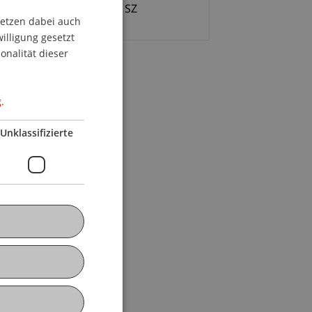
00 Uhr bis 15.30 Uhr im SZ
setzen dabei auch
GERMAN
willigung gesetzt
ENGLISH
onalität dieser
.
Unklassifizierte