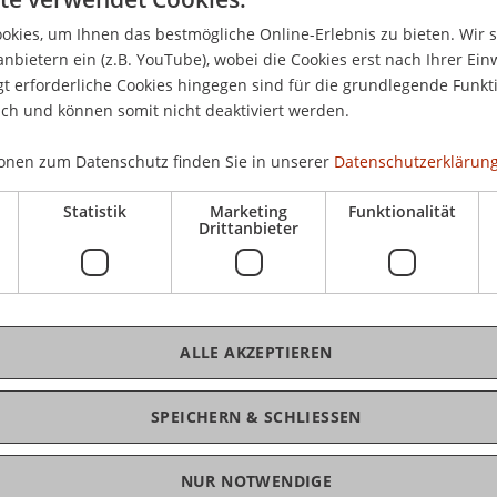
14.
kies, um Ihnen das bestmögliche Online-Erlebnis zu bieten. Wir 
30 Uhr, Sitzungszimmer der Hochschule
anbietern ein (z.B. YouTube), wobei die Cookies erst nach Ihrer Ein
ne Präsentation zum Thema Design Science
 erforderliche Cookies hingegen sind für die grundlegende Funkti
ende und Mitarbeiter der Hochschule sind herzlich
ich und können somit nicht deaktiviert werden.
ilzunehmen.
onen zum Datenschutz finden Sie in unserer
Datenschutzerklärung
Statistik
Marketing
Funktionalität
Drittanbieter
national höchst angesehenen Wissenschaftler bei
n. Dr. Hevner ist Eminent Scholar und Professor
ALLE AKZEPTIEREN
ciences an der University of South Florida. Sein
 March, Jinsoo Park und Sudha Ram, verfasstes
in Information Systems" wurde bis heute mehr
SPEICHERN & SCHLIESSEN
einflussreichsten Wissenschaftler im Bereich der
NUR NOTWENDIGE