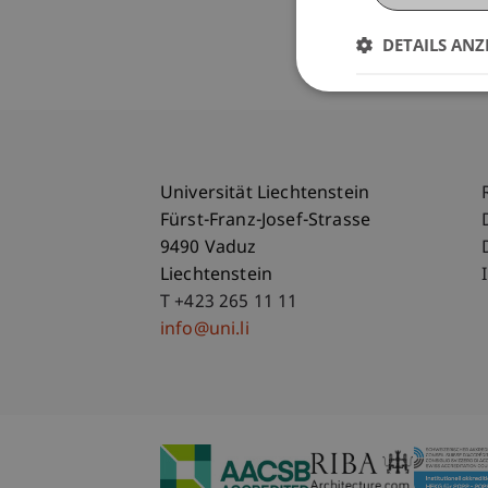
DETAILS ANZ
Universität Liechtenstein
Fürst-Franz-Josef-Strasse
9490 Vaduz
Liechtenstein
T +423 265 11 11
info@uni.li