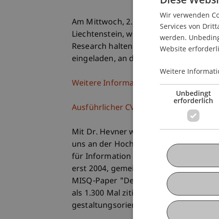
Wir verwenden Coo
Am Mittwoch, 2. Juni 2010, 14.00 - 15.
Services von Dritt
Liechtenstein, wird Alan R. Hevner ei
werden. Unbedingt
Research halten. Interessierte Studier
Website erforderl
eingeladen, an dieser Präsentation te
Weitere Informati
Weitere Informationen
Unbedingt
erforderlich
Ausführlicher CV
Mit Dr. Hevner werden wir einen inter
uns an der Hochschule begrüßen dürfe
für Information Systems and Decision S
erst 2004, gemeinsam mit Salvatore T.
MISQ-Paper "Design Science Research 
als 1.300 Mal zitiert. Er gilt als einer 
gestaltungsorientierten Forschung.