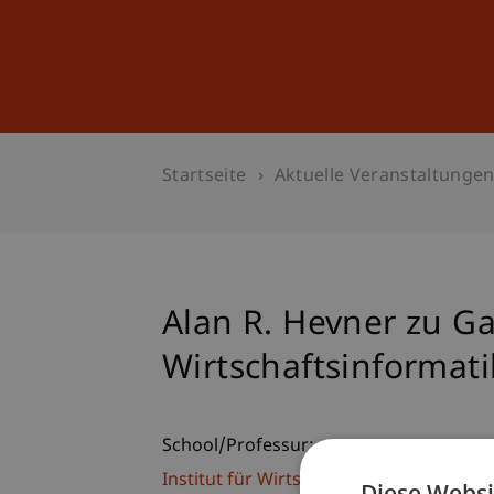
Studium
Weiterbildung
Startseite
Aktuelle Veranstaltunge
Alan R. Hevner zu Ga
Wirtschaftsinformati
School/Professur:
Institut für Wirtschaftsinformatik
Diese Websi