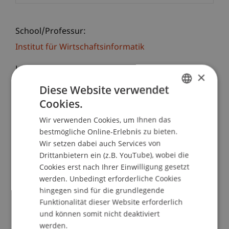
School/Professur:
Institut für Wirtschaftsinformatik
Laut aktuellen Studien der EU fehlen in Europa
×
rund eine halbe Millionen Fachkräfte im Bereich
Diese Website verwendet
der IT. Die EU hat daher eine Steuerungsgruppe
Cookies.
GERMAN
e-Skills eingerichtet, in der auch das Institut für
Wir verwenden Cookies, um Ihnen das
Wirtschaftsinformatik der Hochschule
ENGLISH
bestmögliche Online-Erlebnis zu bieten.
Liechtenstein mitarbeitet.
Wir setzen dabei auch Services von
Drittanbietern ein (z.B. YouTube), wobei die
Angesichts der enormen Bedeutung des Themas
Cookies erst nach Ihrer Einwilligung gesetzt
veranstaltet das Institut für Wirtschaftsinformatik
werden. Unbedingt erforderliche Cookies
ein Round-Table-Meeting um über die aktuellen
hingegen sind für die grundlegende
Entwicklungen zu informieren und gemeinsam
Funktionalität dieser Website erforderlich
Massnahmen für die Region zu erörtern.
und können somit nicht deaktiviert
Insbesondere sollen im Rahmen dieser
werden.