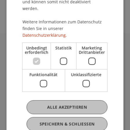
und können somit nicht deaktiviert
School/Professur:
werden.
Kommunikation und Marketing
Weitere Informationen zum Datenschutz
finden Sie in unserer
Datenschutzerklärung.
Unbedingt
Statistik
Marketing
Universität Liechtenstein
erforderlich
Drittanbieter
Fürst-Franz-Josef-Strasse
9490 Vaduz
Liechtenstein
Funktionalität
Unklassifizierte
T +423 265 11 11
info@uni.li
Fußzeile Rechtliche Hinweise
Rechtssammlung
Datenschutzerklärung
Disclaimer
ALLE AKZEPTIEREN
Impressum
Fußzeile Subdomain-Verzeichnis
my.uni.li
SPEICHERN & SCHLIESSEN
Blog