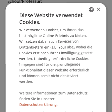
School/Professur:
×
Institut für Wirtschaftsinformatik
Diese Website verwendet
Prof Dr Jan vom Brocke and Dr Stefan Seidel
Cookies.
GERMAN
feature their paper "Enablers and Barriers for the
Wir verwenden Cookies, um Ihnen das
ENGLISH
Organizational Adoption of Sustainable Business
bestmögliche Online-Erlebnis zu bieten.
Practices".
Wir setzen dabei auch Services von
Drittanbietern ein (z.B. YouTube), wobei die
This paper presents results from a case study of a
Cookies erst nach Ihrer Einwilligung gesetzt
world-wide operating IT software solution
werden. Unbedingt erforderliche Cookies
provider that is engaged in the development and
hingegen sind für die grundlegende
Funktionalität dieser Website erforderlich
adoption of sustainable practices.
und können somit nicht deaktiviert
Our study suggests that the adoption of
werden.
sustainable practices comes
along with a number of particularities. We found
Weitere Informationen zum Datenschutz
information technology to be a key enabler of
finden Sie in unserer
transparency about the progress of sustainability
Datenschutzerklärung.
operations. We further found personal, motivator