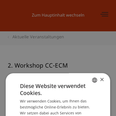
Zum Hauptinhalt wechseln
Aktuelle Veranstaltungen
2. Workshop CC-ECM
×
Diese Website verwendet
Veranstaltungsdetails
Cookies.
GERMAN
Wir verwenden Cookies, um Ihnen das
ENGLISH
bestmögliche Online-Erlebnis zu bieten.
School/Professur:
Wir setzen dabei auch Services von