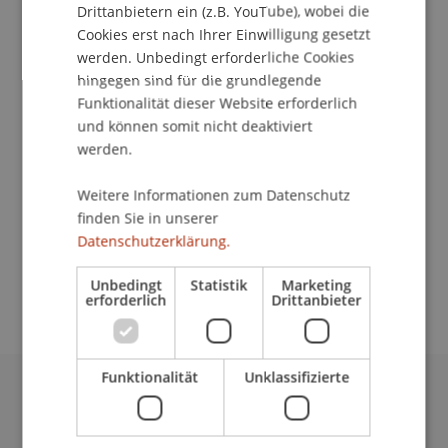
Institut für Wirtschaftsinformatik
Drittanbietern ein (z.B. YouTube), wobei die
Cookies erst nach Ihrer Einwilligung gesetzt
Am Dienstag, den 9. März 2010 von 9.00-12.00
werden. Unbedingt erforderliche Cookies
Uhr, findet der 2. Workshop des Competence
hingegen sind für die grundlegende
Centers Enterprise Content Management (CC-
Funktionalität dieser Website erforderlich
ECM) des Instituts für Wirtschaftsinformatik statt.
und können somit nicht deaktiviert
werden.
Das Thema des Workshop lautet "Justification of
Weitere Informationen zum Datenschutz
ECM Investments". Erwartet werden wieder
finden Sie in unserer
Teilnehmer der Unternehmen Hilti, Hoval, Ivoclar
Datenschutzerklärung.
Vivadent und Thyssen Krupp Presta sowie der
liechtensteinischen Landesverwaltung."
Unbedingt
Statistik
Marketing
erforderlich
Drittanbieter
Funktionalität
Unklassifizierte
Universität Liechtenstein
Fürst-Franz-Josef-Strasse